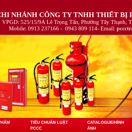
CHI NHÁNH CÔNG TY TNHH THIẾT BỊ
VPGD: 525/15/9A Lê Trọng Tấn, Phường Tây Thạnh, 
Mobile:
0913 237166 -
0943 809 114
- Email:
pccct
PHẨM
TIÊU CHUẨN LUẬT
CATALOGUE/HÌNH
PCCC
ẢNH