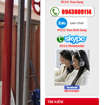
PCCC Tran Sang
PCCC Tran Dinh Sang
PCCCTRANSANG
Messenger
TÌM KIẾM