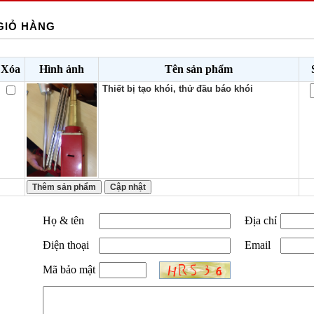
GIỎ HÀNG
Xóa
Hình ảnh
Tên sản phẩm
Thiết bị tạo khói, thử đầu báo khói
Họ & tên
Địa chỉ
Điện thoại
Email
Mã bảo mật