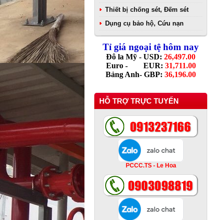
Thiết bị chống sét, Đếm sét
Dụng cụ bảo hộ, Cứu nạn
Tỉ giá ngoại tệ hôm nay
Đô la Mỹ - USD:
26,497.00
Euro - EUR:
31,711.00
Bảng Anh- GBP:
36,196.00
HỖ TRỢ TRỰC TUYẾN
PCCC.TS - Le Hoa