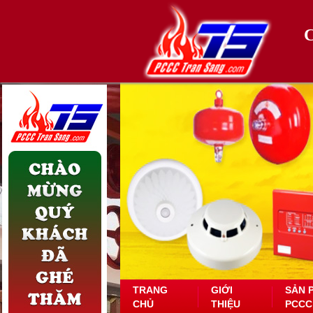
TRANG
GIỚI
SẢN 
CHỦ
THIỆU
PCCC