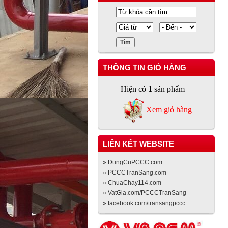
THÔNG TIN GIỎ HÀNG
Hiện có
1
sản phẩm
Xem giỏ hàng
LIÊN KẾT WEBSITE
» DungCuPCCC.com
» PCCCTranSang.com
» ChuaChay114.com
» VatGia.com/PCCCTranSang
» facebook.com/transangpccc