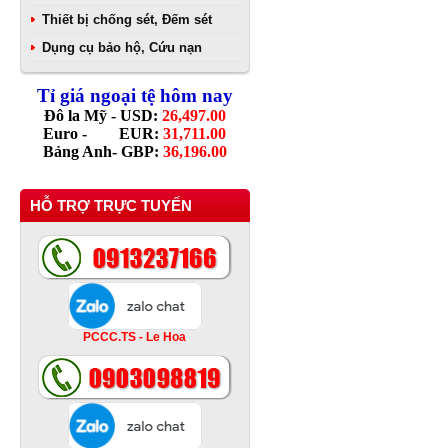
Thiết bị chống sét, Đếm sét
Dụng cụ bảo hộ, Cứu nạn
Tỉ giá ngoại tệ hôm nay
Đô la Mỹ - USD:
26,497.00
Euro - EUR:
31,711.00
Bảng Anh- GBP:
36,196.00
HỖ TRỢ TRỰC TUYẾN
PCCC.TS - Le Hoa