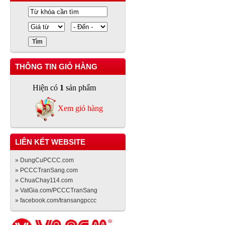
THÔNG TIN GIỎ HÀNG
Hiện có
1
sản phẩm
Xem giỏ hàng
LIÊN KẾT WEBSITE
» DungCuPCCC.com
» PCCCTranSang.com
» ChuaChay114.com
» VatGia.com/PCCCTranSang
» facebook.com/transangpccc