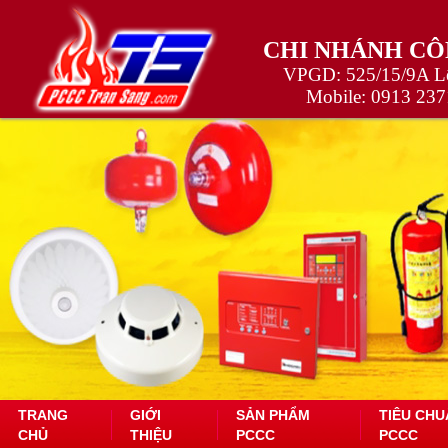
CHI NHÁNH CÔ
VPGD: 525/15/9A Lê
Mobile:
0913 237
TRANG
GIỚI
SẢN PHẨM
TIÊU CHU
CHỦ
THIỆU
PCCC
PCCC