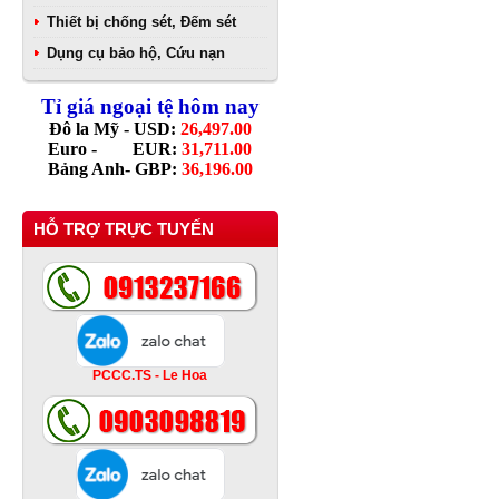
Thiết bị chống sét, Đếm sét
Dụng cụ bảo hộ, Cứu nạn
Tỉ giá ngoại tệ hôm nay
Đô la Mỹ - USD:
26,497.00
Euro - EUR:
31,711.00
Bảng Anh- GBP:
36,196.00
HỖ TRỢ TRỰC TUYẾN
PCCC.TS - Le Hoa