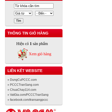
THÔNG TIN GIỎ HÀNG
Hiện có
1
sản phẩm
Xem giỏ hàng
LIÊN KẾT WEBSITE
» DungCuPCCC.com
» PCCCTranSang.com
» ChuaChay114.com
» VatGia.com/PCCCTranSang
» facebook.com/transangpccc