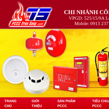
CHI NHÁNH CÔ
VPGD: 525/15/9A Lê
Mobile:
0913 237
TRANG
GIỚI
SẢN PHẨM
TIÊU CHU
CHỦ
THIỆU
PCCC
PCCC