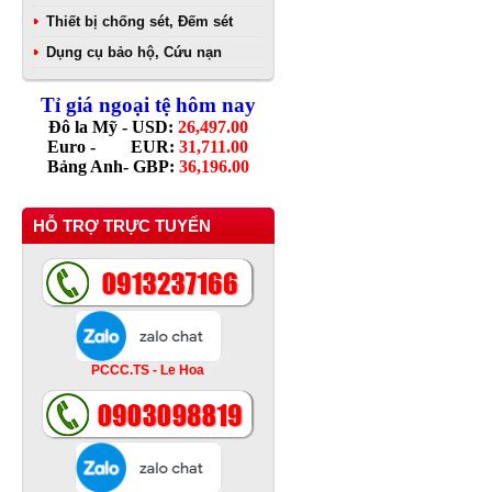
Thiết bị chống sét, Đếm sét
Dụng cụ bảo hộ, Cứu nạn
Tỉ giá ngoại tệ hôm nay
Đô la Mỹ - USD:
26,497.00
Euro - EUR:
31,711.00
Bảng Anh- GBP:
36,196.00
HỖ TRỢ TRỰC TUYẾN
PCCC.TS - Le Hoa