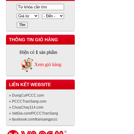
THÔNG TIN GIỎ HÀNG
Hiện có
1
sản phẩm
Xem giỏ hàng
LIÊN KẾT WEBSITE
» DungCuPCCC.com
» PCCCTranSang.com
» ChuaChay114.com
» VatGia.com/PCCCTranSang
» facebook.com/transangpccc