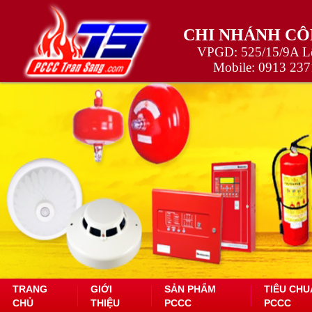
CHI NHÁNH CÔ
VPGD: 525/15/9A Lê
Mobile:
0913 237
TRANG
GIỚI
SẢN PHẨM
TIÊU CHU
CHỦ
THIỆU
PCCC
PCCC