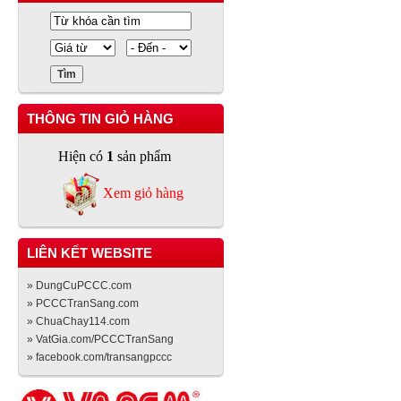
THÔNG TIN GIỎ HÀNG
Hiện có
1
sản phẩm
Xem giỏ hàng
LIÊN KẾT WEBSITE
» DungCuPCCC.com
» PCCCTranSang.com
» ChuaChay114.com
» VatGia.com/PCCCTranSang
» facebook.com/transangpccc