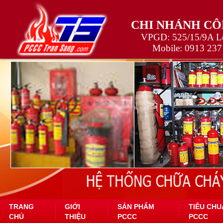
CHI NHÁNH CÔ
VPGD: 525/15/9A Lê
Mobile:
0913 237
TRANG
GIỚI
SẢN PHẨM
TIÊU CHU
CHỦ
THIỆU
PCCC
PCCC