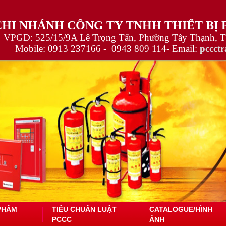
CHI NHÁNH CÔNG TY TNHH THIẾT BỊ
VPGD: 525/15/9A Lê Trọng Tấn, Phường Tây Thạnh, 
Mobile:
0913 237166 -
0943 809 114
- Email:
pccct
PHẨM
TIÊU CHUẨN LUẬT
CATALOGUE/HÌNH
PCCC
ẢNH