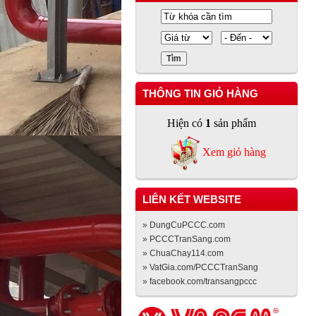
THÔNG TIN GIỎ HÀNG
Hiện có
1
sản phẩm
Xem giỏ hàng
LIÊN KẾT WEBSITE
» DungCuPCCC.com
» PCCCTranSang.com
» ChuaChay114.com
» VatGia.com/PCCCTranSang
» facebook.com/transangpccc