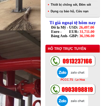
Thiết bị chống sét, Đếm sét
Dụng cụ bảo hộ, Cứu nạn
Tỉ giá ngoại tệ hôm nay
Đô la Mỹ - USD:
26,497.00
Euro - EUR:
31,711.00
Bảng Anh- GBP:
36,196.00
HỖ TRỢ TRỰC TUYẾN
PCCC.TS - Le Hoa