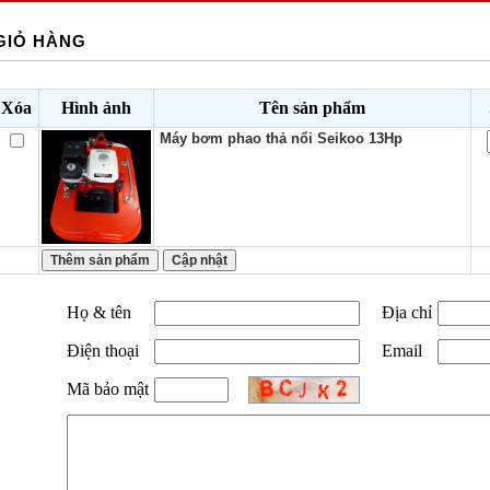
GIỎ HÀNG
Xóa
Hình ảnh
Tên sản phẩm
Máy bơm phao thả nổi Seikoo 13Hp
Họ & tên
Địa chỉ
Điện thoại
Email
Mã bảo mật