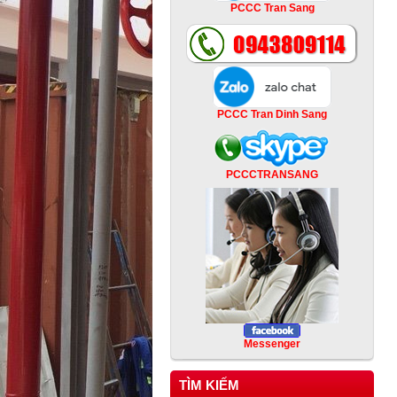
PCCC Tran Sang
PCCC Tran Dinh Sang
PCCCTRANSANG
Messenger
TÌM KIẾM