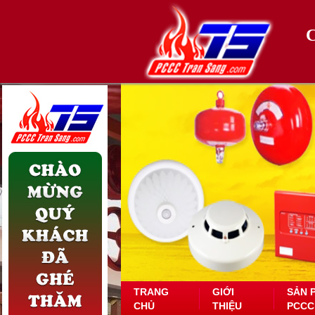
TRANG
GIỚI
SẢN 
CHỦ
THIỆU
PCCC