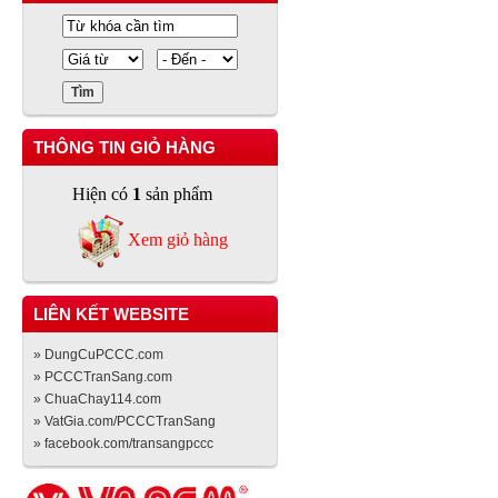
THÔNG TIN GIỎ HÀNG
Hiện có
1
sản phẩm
Xem giỏ hàng
LIÊN KẾT WEBSITE
» DungCuPCCC.com
» PCCCTranSang.com
» ChuaChay114.com
» VatGia.com/PCCCTranSang
» facebook.com/transangpccc