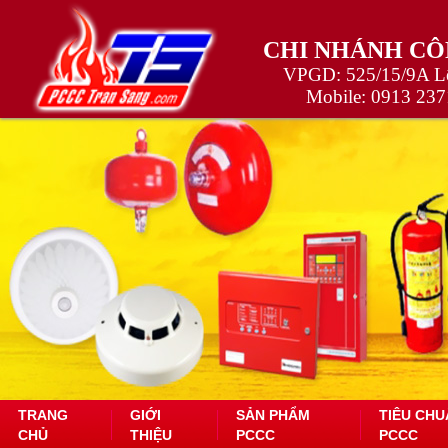
CHI NHÁNH CÔ
VPGD: 525/15/9A Lê
Mobile:
0913 237
TRANG
GIỚI
SẢN PHẨM
TIÊU CHU
CHỦ
THIỆU
PCCC
PCCC