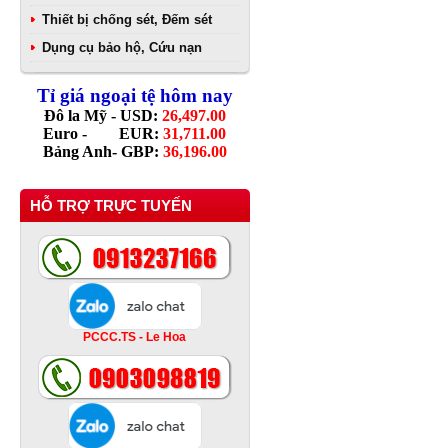
Thiết bị chống sét, Đếm sét
Dụng cụ bảo hộ, Cứu nạn
Tỉ giá ngoại tệ hôm nay
Đô la Mỹ - USD:
26,497.00
Euro - EUR:
31,711.00
Bảng Anh- GBP:
36,196.00
HỖ TRỢ TRỰC TUYẾN
PCCC.TS - Le Hoa