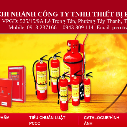
CHI NHÁNH CÔNG TY TNHH THIẾT BỊ
VPGD: 525/15/9A Lê Trọng Tấn, Phường Tây Thạnh, 
Mobile:
0913 237166 -
0943 809 114
- Email:
pccct
PHẨM
TIÊU CHUẨN LUẬT
CATALOGUE/HÌNH
PCCC
ẢNH