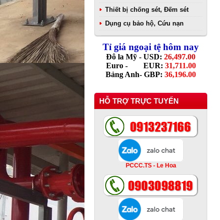
Thiết bị chống sét, Đếm sét
Dụng cụ bảo hộ, Cứu nạn
Tỉ giá ngoại tệ hôm nay
Đô la Mỹ - USD:
26,497.00
Euro - EUR:
31,711.00
Bảng Anh- GBP:
36,196.00
HỖ TRỢ TRỰC TUYẾN
PCCC.TS - Le Hoa