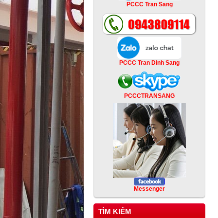
PCCC Tran Sang
PCCC Tran Dinh Sang
PCCCTRANSANG
Messenger
TÌM KIẾM