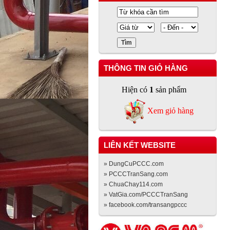
THÔNG TIN GIỎ HÀNG
Hiện có
1
sản phẩm
Xem giỏ hàng
LIÊN KẾT WEBSITE
» DungCuPCCC.com
» PCCCTranSang.com
» ChuaChay114.com
» VatGia.com/PCCCTranSang
» facebook.com/transangpccc