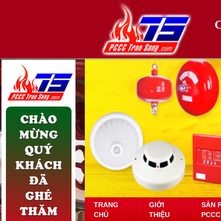
TRANG
GIỚI
SẢN 
CHỦ
THIỆU
PCCC