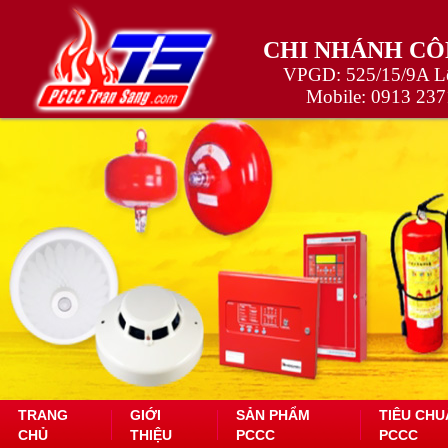
CHI NHÁNH CÔ
VPGD: 525/15/9A Lê
Mobile:
0913 237
TRANG
GIỚI
SẢN PHẨM
TIÊU CHU
CHỦ
THIỆU
PCCC
PCCC