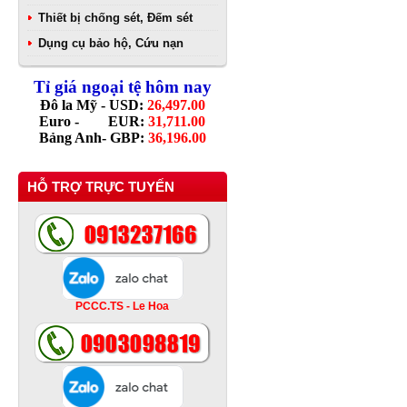
Thiết bị chống sét, Đếm sét
Dụng cụ bảo hộ, Cứu nạn
Tỉ giá ngoại tệ hôm nay
Đô la Mỹ - USD:
26,497.00
Euro - EUR:
31,711.00
Bảng Anh- GBP:
36,196.00
HỖ TRỢ TRỰC TUYẾN
PCCC.TS - Le Hoa