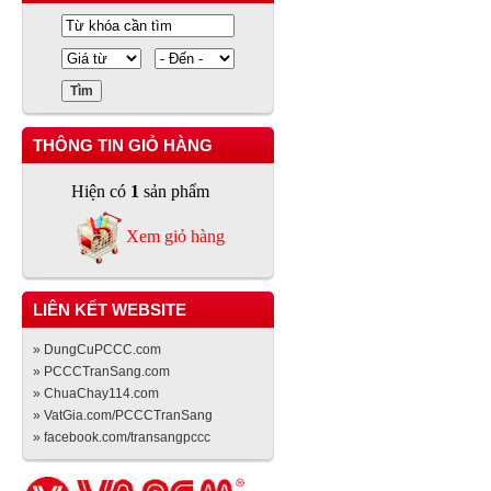
THÔNG TIN GIỎ HÀNG
Hiện có
1
sản phẩm
Xem giỏ hàng
LIÊN KẾT WEBSITE
» DungCuPCCC.com
» PCCCTranSang.com
» ChuaChay114.com
» VatGia.com/PCCCTranSang
» facebook.com/transangpccc