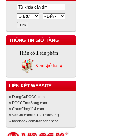
THÔNG TIN GIỎ HÀNG
Hiện có
1
sản phẩm
Xem giỏ hàng
LIÊN KẾT WEBSITE
» DungCuPCCC.com
» PCCCTranSang.com
» ChuaChay114.com
» VatGia.com/PCCCTranSang
» facebook.com/transangpccc