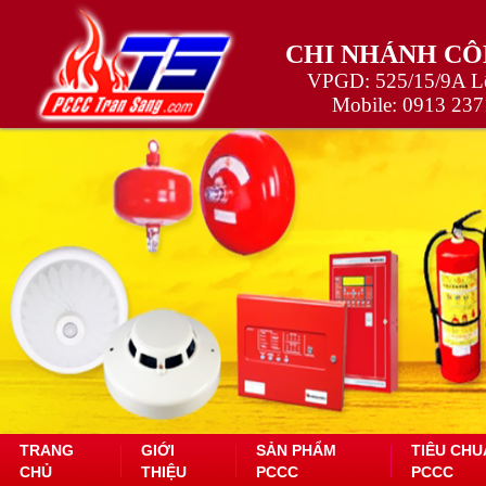
CHI NHÁNH CÔ
VPGD: 525/15/9A Lê
Mobile:
0913 237
TRANG
GIỚI
SẢN PHẨM
TIÊU CHU
CHỦ
THIỆU
PCCC
PCCC