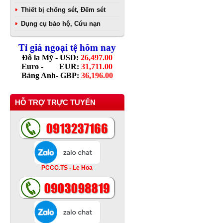
Thiết bị chống sét, Đếm sét
Dụng cụ bảo hộ, Cứu nạn
Tỉ giá ngoại tệ hôm nay
Đô la Mỹ - USD:
26,497.00
Euro - EUR:
31,711.00
Bảng Anh- GBP:
36,196.00
HỖ TRỢ TRỰC TUYẾN
PCCC.TS - Le Hoa