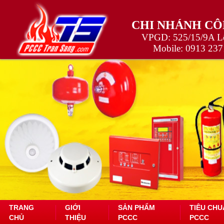
CHI NHÁNH CÔ
VPGD: 525/15/9A Lê
Mobile:
0913 237
TRANG
GIỚI
SẢN PHẨM
TIÊU CHU
CHỦ
THIỆU
PCCC
PCCC