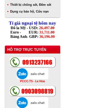
Thiết bị chống sét, Đếm sét
Dụng cụ bảo hộ, Cứu nạn
Tỉ giá ngoại tệ hôm nay
Đô la Mỹ - USD:
26,497.00
Euro - EUR:
31,711.00
Bảng Anh- GBP:
36,196.00
HỖ TRỢ TRỰC TUYẾN
PCCC.TS - Le Hoa