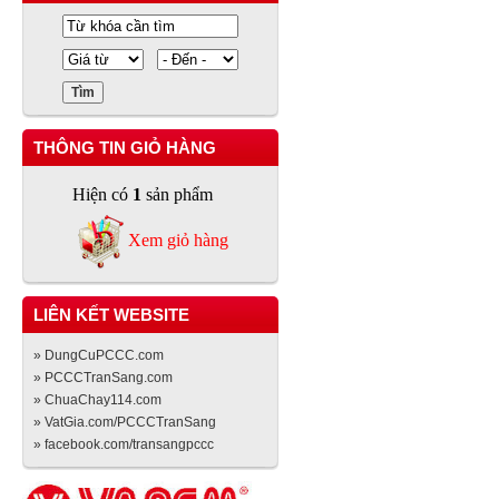
THÔNG TIN GIỎ HÀNG
Hiện có
1
sản phẩm
Xem giỏ hàng
LIÊN KẾT WEBSITE
» DungCuPCCC.com
» PCCCTranSang.com
» ChuaChay114.com
» VatGia.com/PCCCTranSang
» facebook.com/transangpccc