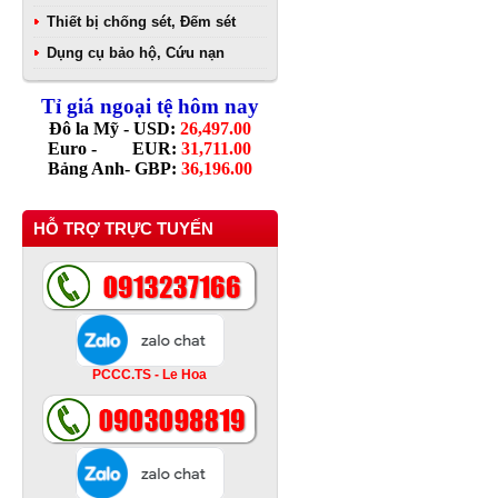
Thiết bị chống sét, Đếm sét
Dụng cụ bảo hộ, Cứu nạn
Tỉ giá ngoại tệ hôm nay
Đô la Mỹ - USD:
26,497.00
Euro - EUR:
31,711.00
Bảng Anh- GBP:
36,196.00
HỖ TRỢ TRỰC TUYẾN
PCCC.TS - Le Hoa