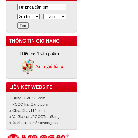
THÔNG TIN GIỎ HÀNG
Hiện có
1
sản phẩm
Xem giỏ hàng
LIÊN KẾT WEBSITE
» DungCuPCCC.com
» PCCCTranSang.com
» ChuaChay114.com
» VatGia.com/PCCCTranSang
» facebook.com/transangpccc