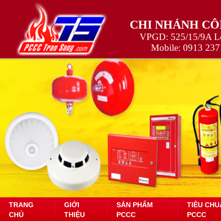
CHI NHÁNH CÔ
VPGD: 525/15/9A Lê
Mobile:
0913 237
TRANG
GIỚI
SẢN PHẨM
TIÊU CHU
CHỦ
THIỆU
PCCC
PCCC