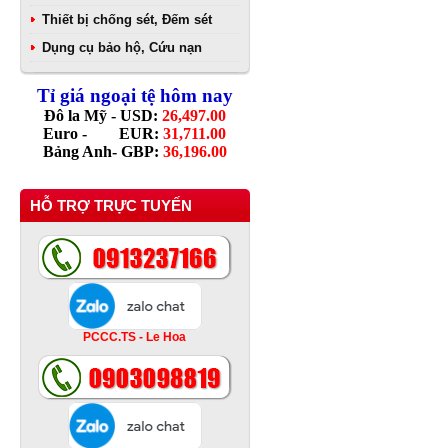
Thiết bị chống sét, Đếm sét
Dụng cụ bảo hộ, Cứu nạn
Tỉ giá ngoại tệ hôm nay
Đô la Mỹ - USD:
26,497.00
Euro - EUR:
31,711.00
Bảng Anh- GBP:
36,196.00
HỖ TRỢ TRỰC TUYẾN
PCCC.TS - Le Hoa