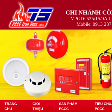
CHI NHÁNH CÔ
VPGD: 525/15/9A Lê
Mobile:
0913 237
TRANG
GIỚI
SẢN PHẨM
TIÊU CHU
CHỦ
THIỆU
PCCC
PCCC