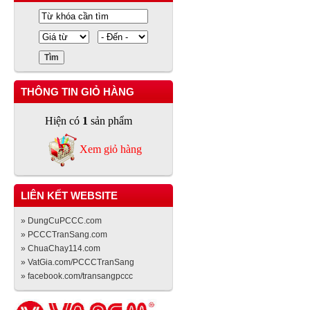
THÔNG TIN GIỎ HÀNG
Hiện có
1
sản phẩm
Xem giỏ hàng
LIÊN KẾT WEBSITE
» DungCuPCCC.com
» PCCCTranSang.com
» ChuaChay114.com
» VatGia.com/PCCCTranSang
» facebook.com/transangpccc