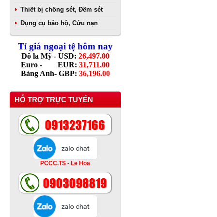
Thiết bị chống sét, Đếm sét
Dụng cụ bảo hộ, Cứu nạn
Tỉ giá ngoại tệ hôm nay
Đô la Mỹ - USD:
26,497.00
Euro - EUR:
31,711.00
Bảng Anh- GBP:
36,196.00
HỖ TRỢ TRỰC TUYẾN
PCCC.TS - Le Hoa