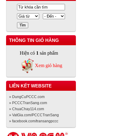
THÔNG TIN GIỎ HÀNG
Hiện có
1
sản phẩm
Xem giỏ hàng
LIÊN KẾT WEBSITE
» DungCuPCCC.com
» PCCCTranSang.com
» ChuaChay114.com
» VatGia.com/PCCCTranSang
» facebook.com/transangpccc