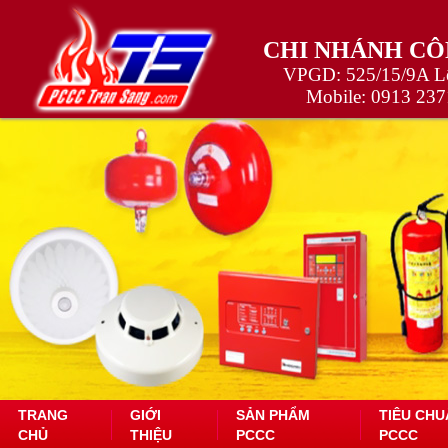
CHI NHÁNH CÔ
VPGD: 525/15/9A Lê
Mobile:
0913 237
TRANG
GIỚI
SẢN PHẨM
TIÊU CHU
CHỦ
THIỆU
PCCC
PCCC