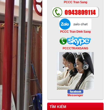
PCCC Tran Sang
PCCC Tran Dinh Sang
PCCCTRANSANG
Messenger
TÌM KIẾM