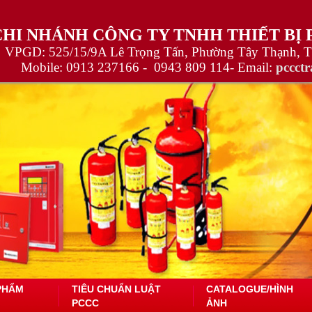
CHI NHÁNH CÔNG TY TNHH THIẾT BỊ
VPGD: 525/15/9A Lê Trọng Tấn, Phường Tây Thạnh, 
Mobile:
0913 237166 -
0943 809 114
- Email:
pccct
PHẨM
TIÊU CHUẨN LUẬT
CATALOGUE/HÌNH
PCCC
ẢNH