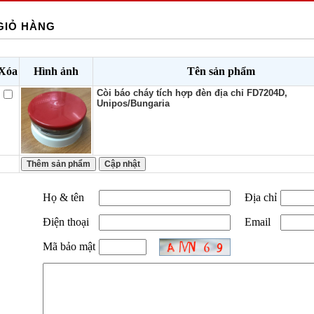
GIỎ HÀNG
Xóa
Hình ảnh
Tên sản phẩm
Còi báo cháy tích hợp đèn địa chỉ FD7204D,
Unipos/Bungaria
Họ & tên
Địa chỉ
Điện thoại
Email
Mã bảo mật