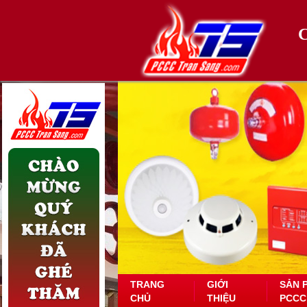
TRANG
GIỚI
SẢN 
CHỦ
THIỆU
PCCC