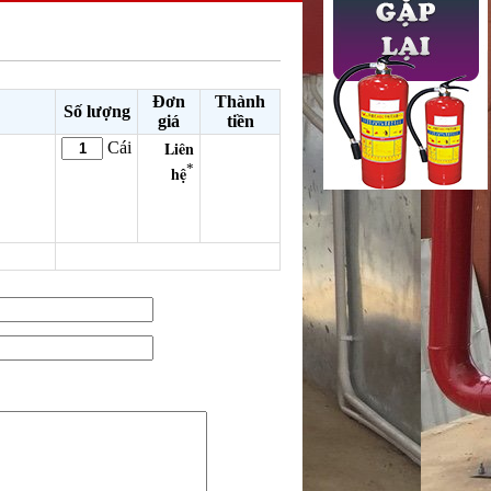
Đơn
Thành
Số lượng
giá
tiền
Liên
Cái
*
hệ