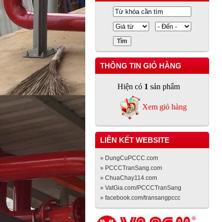
THÔNG TIN GIỎ HÀNG
Hiện có
1
sản phẩm
Xem giỏ hàng
LIÊN KẾT WEBSITE
» DungCuPCCC.com
» PCCCTranSang.com
» ChuaChay114.com
» VatGia.com/PCCCTranSang
» facebook.com/transangpccc