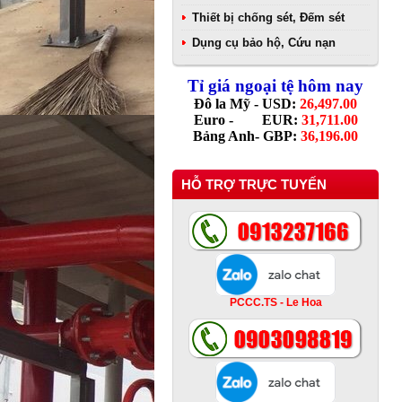
Thiết bị chống sét, Đếm sét
Dụng cụ bảo hộ, Cứu nạn
Tỉ giá ngoại tệ hôm nay
Đô la Mỹ - USD:
26,497.00
Euro - EUR:
31,711.00
Bảng Anh- GBP:
36,196.00
HỖ TRỢ TRỰC TUYẾN
PCCC.TS - Le Hoa