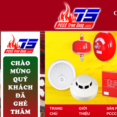
TRANG
GIỚI
SẢN 
CHỦ
THIỆU
PCCC