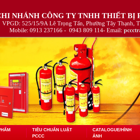
CHI NHÁNH CÔNG TY TNHH THIẾT BỊ
VPGD: 525/15/9A Lê Trọng Tấn, Phường Tây Thạnh, 
Mobile:
0913 237166 -
0943 809 114
- Email:
pccct
PHẨM
TIÊU CHUẨN LUẬT
CATALOGUE/HÌNH
PCCC
ẢNH