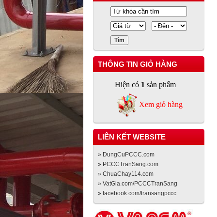
THÔNG TIN GIỎ HÀNG
Hiện có
1
sản phẩm
Xem giỏ hàng
LIÊN KẾT WEBSITE
» DungCuPCCC.com
» PCCCTranSang.com
» ChuaChay114.com
» VatGia.com/PCCCTranSang
» facebook.com/transangpccc