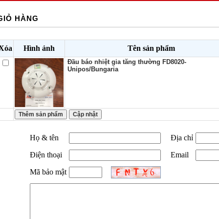
GIỎ HÀNG
Xóa
Hình ảnh
Tên sản phẩm
Đầu báo nhiệt gia tăng thường FD8020-
Unipos/Bungaria
Họ & tên
Địa chỉ
Điện thoại
Email
Mã bảo mật