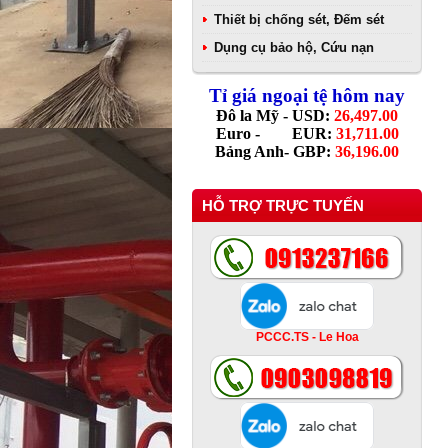
Thiết bị chống sét, Đếm sét
Dụng cụ bảo hộ, Cứu nạn
Tỉ giá ngoại tệ hôm nay
Đô la Mỹ - USD:
26,497.00
Euro - EUR:
31,711.00
Bảng Anh- GBP:
36,196.00
HỖ TRỢ TRỰC TUYẾN
PCCC.TS - Le Hoa