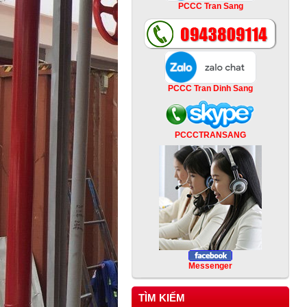
PCCC Tran Sang
PCCC Tran Dinh Sang
PCCCTRANSANG
Messenger
TÌM KIẾM