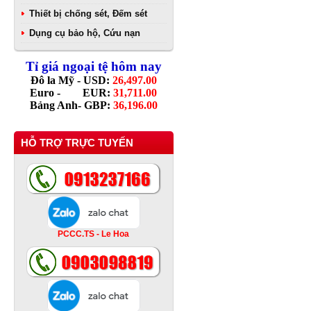
Thiết bị chống sét, Đếm sét
Dụng cụ bảo hộ, Cứu nạn
Tỉ giá ngoại tệ hôm nay
Đô la Mỹ - USD:
26,497.00
Euro - EUR:
31,711.00
Bảng Anh- GBP:
36,196.00
HỖ TRỢ TRỰC TUYẾN
PCCC.TS - Le Hoa