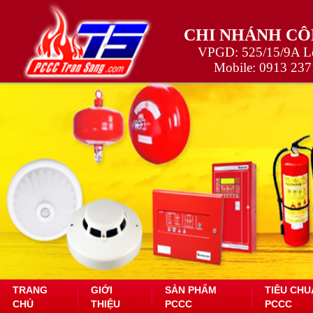
CHI NHÁNH CÔ
VPGD: 525/15/9A Lê
Mobile:
0913 237
TRANG
GIỚI
SẢN PHẨM
TIÊU CHU
CHỦ
THIỆU
PCCC
PCCC