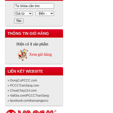
THÔNG TIN GIỎ HÀNG
Hiện có
1
sản phẩm
Xem giỏ hàng
LIÊN KẾT WEBSITE
» DungCuPCCC.com
» PCCCTranSang.com
» ChuaChay114.com
» VatGia.com/PCCCTranSang
» facebook.com/transangpccc