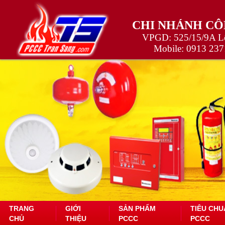
CHI NHÁNH CÔ
VPGD: 525/15/9A Lê
Mobile:
0913 237
TRANG
GIỚI
SẢN PHẨM
TIÊU CHU
CHỦ
THIỆU
PCCC
PCCC