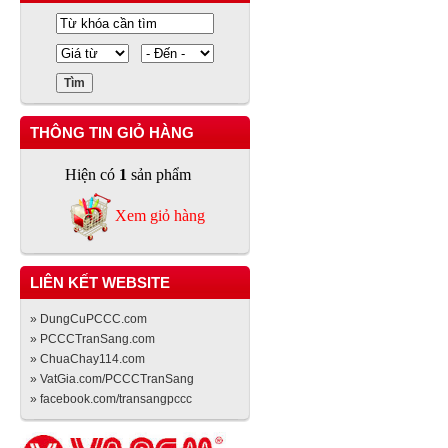
THÔNG TIN GIỎ HÀNG
Hiện có
1
sản phẩm
Xem giỏ hàng
LIÊN KẾT WEBSITE
» DungCuPCCC.com
» PCCCTranSang.com
» ChuaChay114.com
» VatGia.com/PCCCTranSang
» facebook.com/transangpccc