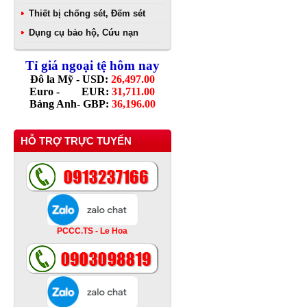
Thiết bị chống sét, Đếm sét
Dụng cụ bảo hộ, Cứu nạn
Tỉ giá ngoại tệ hôm nay
Đô la Mỹ - USD:
26,497.00
Euro - EUR:
31,711.00
Bảng Anh- GBP:
36,196.00
HỖ TRỢ TRỰC TUYẾN
PCCC.TS - Le Hoa