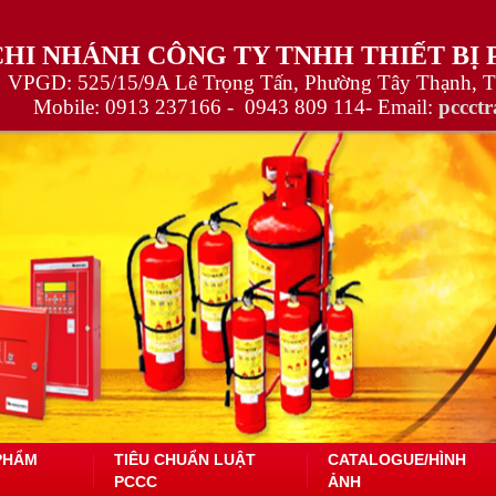
CHI NHÁNH CÔNG TY TNHH THIẾT BỊ
VPGD: 525/15/9A Lê Trọng Tấn, Phường Tây Thạnh, 
Mobile:
0913 237166 -
0943 809 114
- Email:
pccct
PHẨM
TIÊU CHUẨN LUẬT
CATALOGUE/HÌNH
PCCC
ẢNH