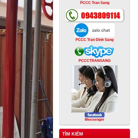
PCCC Tran Sang
PCCC Tran Dinh Sang
PCCCTRANSANG
Messenger
TÌM KIẾM