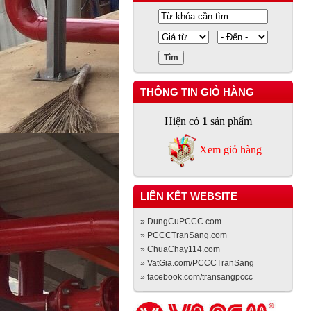
THÔNG TIN GIỎ HÀNG
Hiện có
1
sản phẩm
Xem giỏ hàng
LIÊN KẾT WEBSITE
» DungCuPCCC.com
» PCCCTranSang.com
» ChuaChay114.com
» VatGia.com/PCCCTranSang
» facebook.com/transangpccc