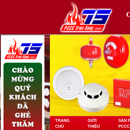
TRANG
GIỚI
SẢN 
CHỦ
THIỆU
PCCC