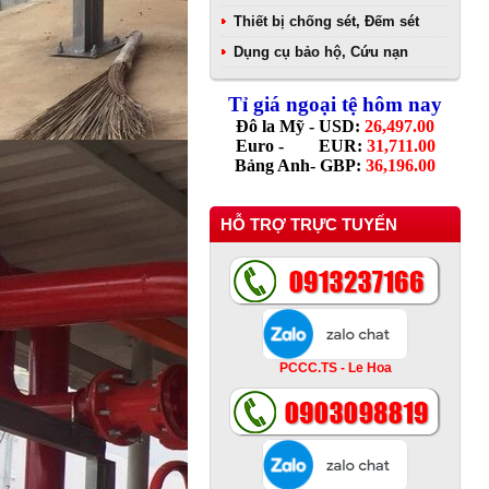
Thiết bị chống sét, Đếm sét
Dụng cụ bảo hộ, Cứu nạn
Tỉ giá ngoại tệ hôm nay
Đô la Mỹ - USD:
26,497.00
Euro - EUR:
31,711.00
Bảng Anh- GBP:
36,196.00
HỖ TRỢ TRỰC TUYẾN
PCCC.TS - Le Hoa