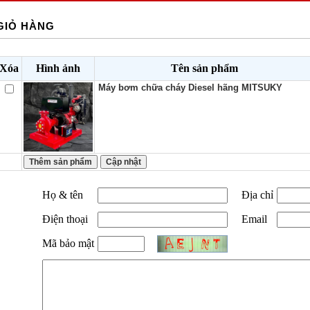
GIỎ HÀNG
Xóa
Hình ảnh
Tên sản phẩm
Máy bơm chữa cháy Diesel hãng MITSUKY
Họ & tên
Địa chỉ
Điện thoại
Email
Mã bảo mật