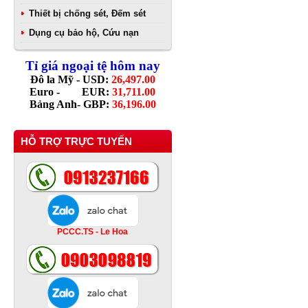
Thiết bị chống sét, Đếm sét
Dụng cụ bảo hộ, Cứu nạn
Tỉ giá ngoại tệ hôm nay
Đô la Mỹ - USD:
26,497.00
Euro - EUR:
31,711.00
Bảng Anh- GBP:
36,196.00
HỖ TRỢ TRỰC TUYẾN
PCCC.TS - Le Hoa