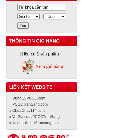
THÔNG TIN GIỎ HÀNG
Hiện có
1
sản phẩm
Xem giỏ hàng
LIÊN KẾT WEBSITE
» DungCuPCCC.com
» PCCCTranSang.com
» ChuaChay114.com
» VatGia.com/PCCCTranSang
» facebook.com/transangpccc