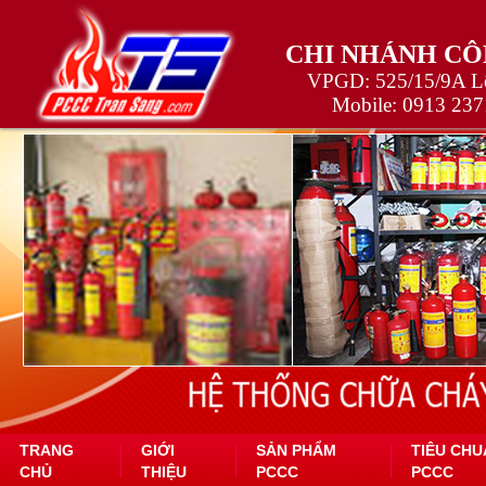
CHI NHÁNH CÔ
VPGD: 525/15/9A Lê
Mobile:
0913 237
TRANG
GIỚI
SẢN PHẨM
TIÊU CHU
CHỦ
THIỆU
PCCC
PCCC