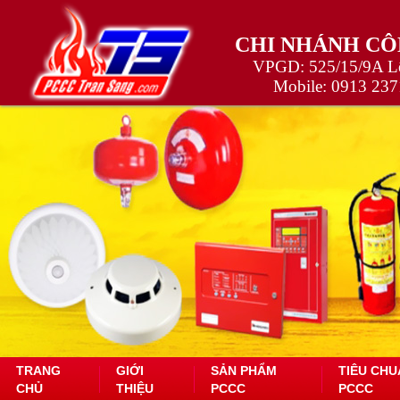
CHI NHÁNH CÔ
VPGD: 525/15/9A Lê
Mobile:
0913 237
TRANG
GIỚI
SẢN PHẨM
TIÊU CHU
CHỦ
THIỆU
PCCC
PCCC