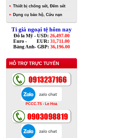
Thiết bị chống sét, Đếm sét
Dụng cụ bảo hộ, Cứu nạn
Tỉ giá ngoại tệ hôm nay
Đô la Mỹ - USD:
26,497.00
Euro - EUR:
31,711.00
Bảng Anh- GBP:
36,196.00
HỖ TRỢ TRỰC TUYẾN
PCCC.TS - Le Hoa