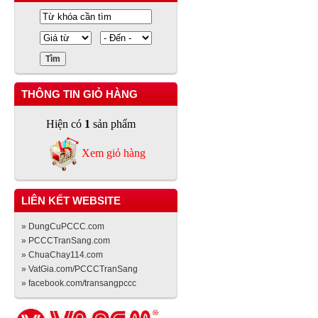
THÔNG TIN GIỎ HÀNG
Hiện có
1
sản phẩm
Xem giỏ hàng
LIÊN KẾT WEBSITE
» DungCuPCCC.com
» PCCCTranSang.com
» ChuaChay114.com
» VatGia.com/PCCCTranSang
» facebook.com/transangpccc