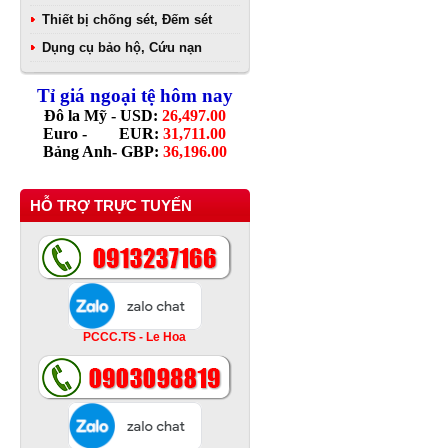
Thiết bị chống sét, Đếm sét
Dụng cụ bảo hộ, Cứu nạn
Tỉ giá ngoại tệ hôm nay
Đô la Mỹ - USD:
26,497.00
Euro - EUR:
31,711.00
Bảng Anh- GBP:
36,196.00
HỖ TRỢ TRỰC TUYẾN
PCCC.TS - Le Hoa