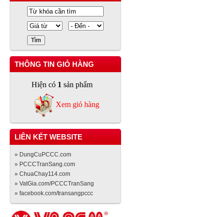
THÔNG TIN GIỎ HÀNG
Hiện có
1
sản phẩm
Xem giỏ hàng
LIÊN KẾT WEBSITE
» DungCuPCCC.com
» PCCCTranSang.com
» ChuaChay114.com
» VatGia.com/PCCCTranSang
» facebook.com/transangpccc