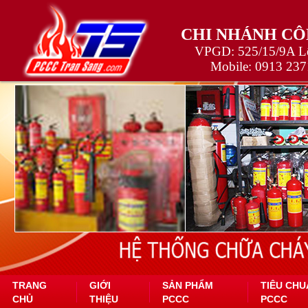
CHI NHÁNH CÔ
VPGD: 525/15/9A Lê
Mobile:
0913 237
TRANG
GIỚI
SẢN PHẨM
TIÊU CHU
CHỦ
THIỆU
PCCC
PCCC