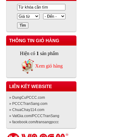
THÔNG TIN GIỎ HÀNG
Hiện có
1
sản phẩm
Xem giỏ hàng
LIÊN KẾT WEBSITE
» DungCuPCCC.com
» PCCCTranSang.com
» ChuaChay114.com
» VatGia.com/PCCCTranSang
» facebook.com/transangpccc