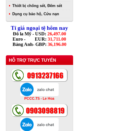
Thiết bị chống sét, Đếm sét
Dụng cụ bảo hộ, Cứu nạn
Tỉ giá ngoại tệ hôm nay
Đô la Mỹ - USD:
26,497.00
Euro - EUR:
31,711.00
Bảng Anh- GBP:
36,196.00
HỖ TRỢ TRỰC TUYẾN
PCCC.TS - Le Hoa