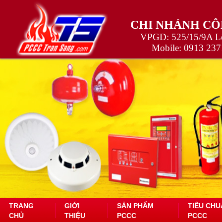
CHI NHÁNH CÔ
VPGD: 525/15/9A Lê
Mobile:
0913 237
TRANG
GIỚI
SẢN PHẨM
TIÊU CHU
CHỦ
THIỆU
PCCC
PCCC