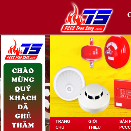
TRANG
GIỚI
SẢN 
CHỦ
THIỆU
PCCC