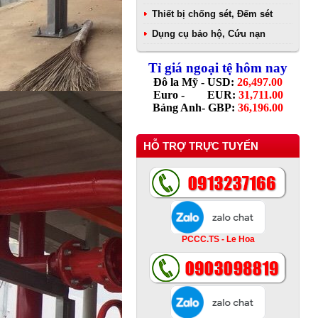
Thiết bị chống sét, Đếm sét
Dụng cụ bảo hộ, Cứu nạn
Tỉ giá ngoại tệ hôm nay
Đô la Mỹ - USD:
26,497.00
Euro - EUR:
31,711.00
Bảng Anh- GBP:
36,196.00
HỖ TRỢ TRỰC TUYẾN
PCCC.TS - Le Hoa