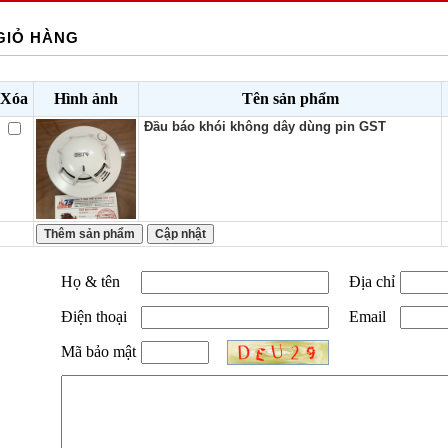
GIỎ HÀNG
Xóa
Hình ảnh
Tên sản phẩm
Đầu báo khói không dây dùng pin GST
Họ & tên
Địa chỉ
Điện thoại
Email
Mã bảo mật