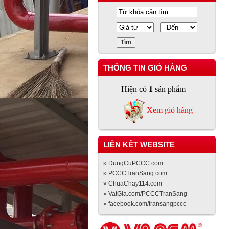
THÔNG TIN GIỎ HÀNG
Hiện có
1
sản phẩm
Xem giỏ hàng
LIÊN KẾT WEBSITE
» DungCuPCCC.com
» PCCCTranSang.com
» ChuaChay114.com
» VatGia.com/PCCCTranSang
» facebook.com/transangpccc