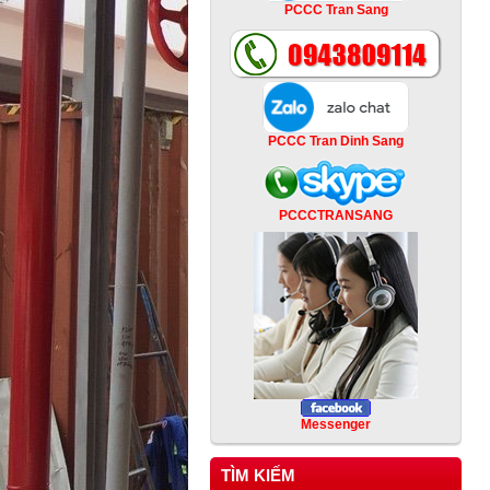
PCCC Tran Sang
PCCC Tran Dinh Sang
PCCCTRANSANG
Messenger
TÌM KIẾM