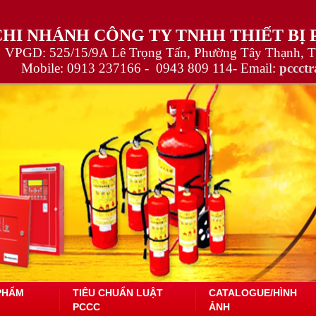
CHI NHÁNH CÔNG TY TNHH THIẾT BỊ
VPGD: 525/15/9A Lê Trọng Tấn, Phường Tây Thạnh, 
Mobile:
0913 237166 -
0943 809 114
- Email:
pccct
PHẨM
TIÊU CHUẨN LUẬT
CATALOGUE/HÌNH
PCCC
ẢNH