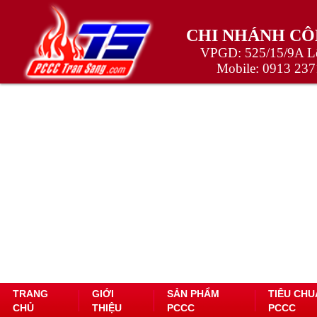
CHI NHÁNH CÔ
VPGD: 525/15/9A Lê
Mobile:
0913 237
TRANG
GIỚI
SẢN PHẨM
TIÊU CHU
CHỦ
THIỆU
PCCC
PCCC