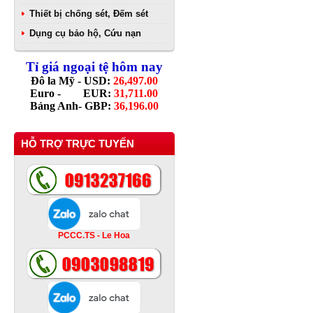
Thiết bị chống sét, Đếm sét
Dụng cụ bảo hộ, Cứu nạn
Tỉ giá ngoại tệ hôm nay
Đô la Mỹ - USD:
26,497.00
Euro - EUR:
31,711.00
Bảng Anh- GBP:
36,196.00
HỖ TRỢ TRỰC TUYẾN
PCCC.TS - Le Hoa