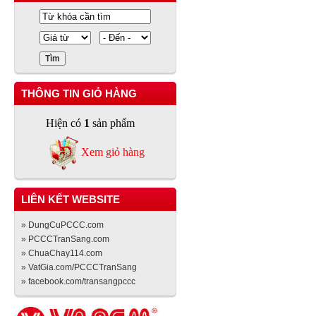
THÔNG TIN GIỎ HÀNG
Hiện có
1
sản phẩm
Xem giỏ hàng
LIÊN KẾT WEBSITE
» DungCuPCCC.com
» PCCCTranSang.com
» ChuaChay114.com
» VatGia.com/PCCCTranSang
» facebook.com/transangpccc