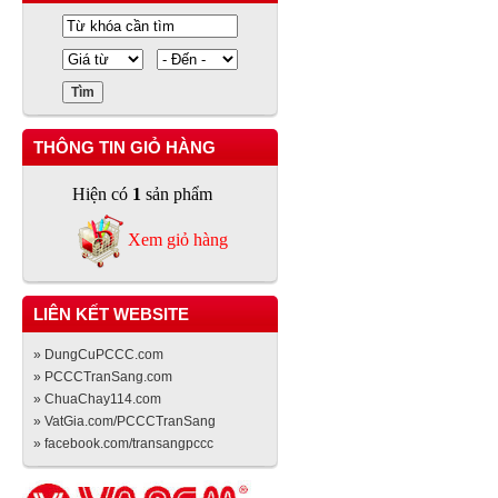
THÔNG TIN GIỎ HÀNG
Hiện có
1
sản phẩm
Xem giỏ hàng
LIÊN KẾT WEBSITE
» DungCuPCCC.com
» PCCCTranSang.com
» ChuaChay114.com
» VatGia.com/PCCCTranSang
» facebook.com/transangpccc