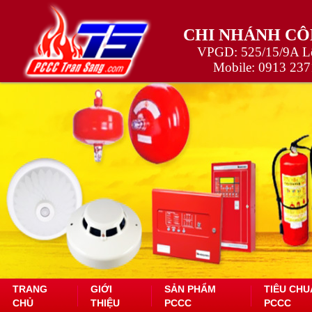
CHI NHÁNH CÔ
VPGD: 525/15/9A Lê
Mobile:
0913 237
TRANG
GIỚI
SẢN PHẨM
TIÊU CHU
CHỦ
THIỆU
PCCC
PCCC