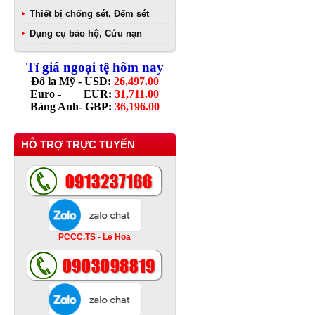
Thiết bị chống sét, Đếm sét
Dụng cụ bảo hộ, Cứu nạn
Tỉ giá ngoại tệ hôm nay
Đô la Mỹ - USD:
26,497.00
Euro - EUR:
31,711.00
Bảng Anh- GBP:
36,196.00
HỖ TRỢ TRỰC TUYẾN
PCCC.TS - Le Hoa