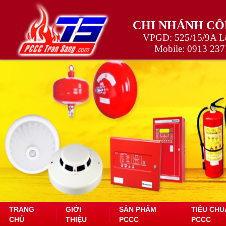
CHI NHÁNH CÔ
VPGD: 525/15/9A Lê
Mobile:
0913 237
TRANG
GIỚI
SẢN PHẨM
TIÊU CHU
CHỦ
THIỆU
PCCC
PCCC