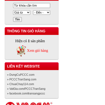
THÔNG TIN GIỎ HÀNG
Hiện có
1
sản phẩm
Xem giỏ hàng
LIÊN KẾT WEBSITE
» DungCuPCCC.com
» PCCCTranSang.com
» ChuaChay114.com
» VatGia.com/PCCCTranSang
» facebook.com/transangpccc