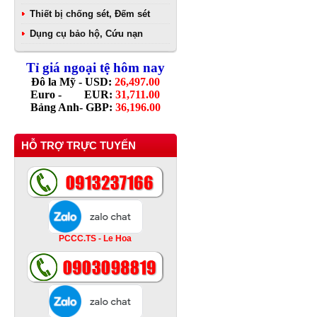
Thiết bị chống sét, Đếm sét
Dụng cụ bảo hộ, Cứu nạn
Tỉ giá ngoại tệ hôm nay
Đô la Mỹ - USD:
26,497.00
Euro - EUR:
31,711.00
Bảng Anh- GBP:
36,196.00
HỖ TRỢ TRỰC TUYẾN
PCCC.TS - Le Hoa