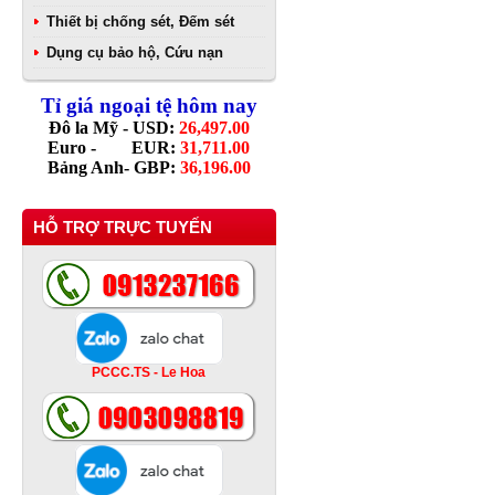
Thiết bị chống sét, Đếm sét
Dụng cụ bảo hộ, Cứu nạn
Tỉ giá ngoại tệ hôm nay
Đô la Mỹ - USD:
26,497.00
Euro - EUR:
31,711.00
Bảng Anh- GBP:
36,196.00
HỖ TRỢ TRỰC TUYẾN
PCCC.TS - Le Hoa