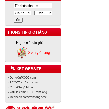
THÔNG TIN GIỎ HÀNG
Hiện có
1
sản phẩm
Xem giỏ hàng
LIÊN KẾT WEBSITE
» DungCuPCCC.com
» PCCCTranSang.com
» ChuaChay114.com
» VatGia.com/PCCCTranSang
» facebook.com/transangpccc