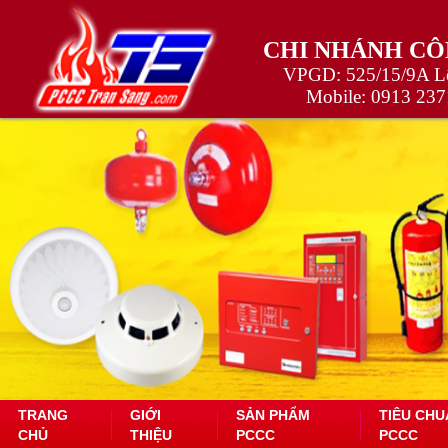
CHI NHÁNH CÔ
VPGD: 525/15/9A Lê
Mobile:
0913 237
TRANG
GIỚI
SẢN PHẨM
TIÊU CHU
CHỦ
THIỆU
PCCC
PCCC