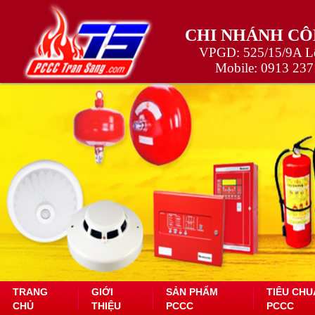
CHI NHÁNH CÔ
VPGD: 525/15/9A Lê
Mobile:
0913 237
TRANG
GIỚI
SẢN PHẨM
TIÊU CHU
CHỦ
THIỆU
PCCC
PCCC