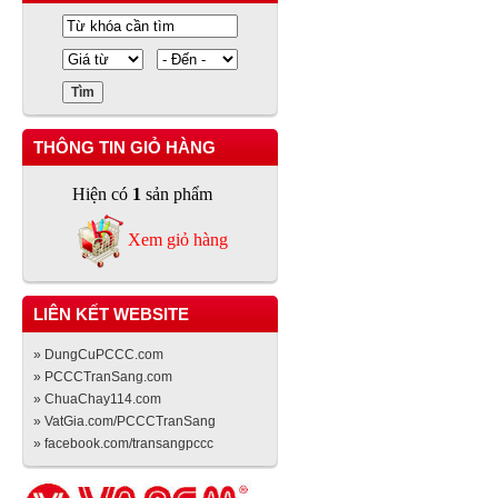
THÔNG TIN GIỎ HÀNG
Hiện có
1
sản phẩm
Xem giỏ hàng
LIÊN KẾT WEBSITE
» DungCuPCCC.com
» PCCCTranSang.com
» ChuaChay114.com
» VatGia.com/PCCCTranSang
» facebook.com/transangpccc