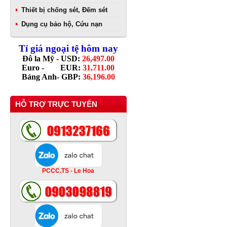
Thiết bị chống sét, Đếm sét
Dụng cụ bảo hộ, Cứu nạn
Tỉ giá ngoại tệ hôm nay
Đô la Mỹ - USD:
26,497.00
Euro - EUR:
31,711.00
Bảng Anh- GBP:
36,196.00
HỖ TRỢ TRỰC TUYẾN
PCCC.TS - Le Hoa