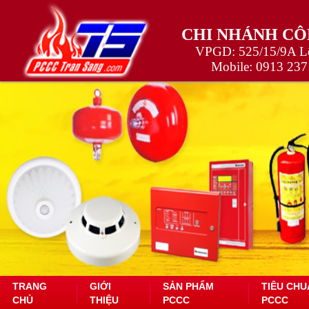
CHI NHÁNH CÔ
VPGD: 525/15/9A Lê
Mobile:
0913 237
TRANG
GIỚI
SẢN PHẨM
TIÊU CHU
CHỦ
THIỆU
PCCC
PCCC