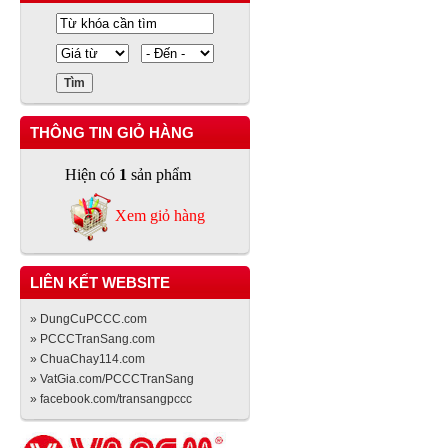
THÔNG TIN GIỎ HÀNG
Hiện có
1
sản phẩm
Xem giỏ hàng
LIÊN KẾT WEBSITE
» DungCuPCCC.com
» PCCCTranSang.com
» ChuaChay114.com
» VatGia.com/PCCCTranSang
» facebook.com/transangpccc