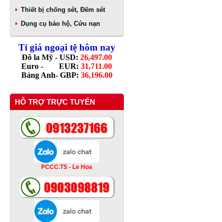
Thiết bị chống sét, Đếm sét
Dụng cụ bảo hộ, Cứu nạn
Tỉ giá ngoại tệ hôm nay
Đô la Mỹ - USD:
26,497.00
Euro - EUR:
31,711.00
Bảng Anh- GBP:
36,196.00
HỖ TRỢ TRỰC TUYẾN
PCCC.TS - Le Hoa