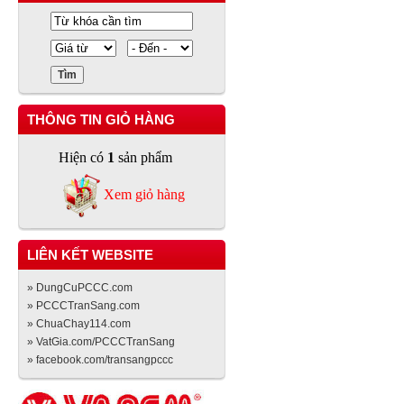
THÔNG TIN GIỎ HÀNG
Hiện có
1
sản phẩm
Xem giỏ hàng
LIÊN KẾT WEBSITE
» DungCuPCCC.com
» PCCCTranSang.com
» ChuaChay114.com
» VatGia.com/PCCCTranSang
» facebook.com/transangpccc