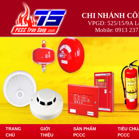
CHI NHÁNH CÔ
VPGD: 525/15/9A Lê
Mobile:
0913 237
TRANG
GIỚI
SẢN PHẨM
TIÊU CHU
CHỦ
THIỆU
PCCC
PCCC