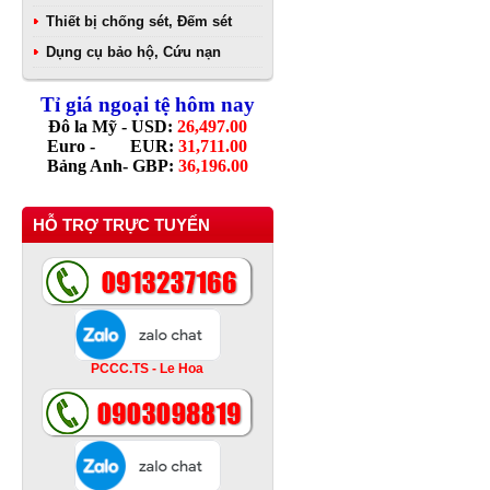
Thiết bị chống sét, Đếm sét
Dụng cụ bảo hộ, Cứu nạn
Tỉ giá ngoại tệ hôm nay
Đô la Mỹ - USD:
26,497.00
Euro - EUR:
31,711.00
Bảng Anh- GBP:
36,196.00
HỖ TRỢ TRỰC TUYẾN
PCCC.TS - Le Hoa