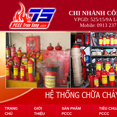
CHI NHÁNH CÔ
VPGD: 525/15/9A Lê
Mobile:
0913 237
TRANG
GIỚI
SẢN PHẨM
TIÊU CHU
CHỦ
THIỆU
PCCC
PCCC