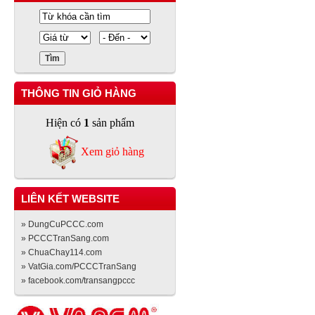
THÔNG TIN GIỎ HÀNG
Hiện có
1
sản phẩm
Xem giỏ hàng
LIÊN KẾT WEBSITE
» DungCuPCCC.com
» PCCCTranSang.com
» ChuaChay114.com
» VatGia.com/PCCCTranSang
» facebook.com/transangpccc