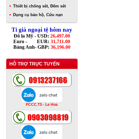
Thiết bị chống sét, Đếm sét
Dụng cụ bảo hộ, Cứu nạn
Tỉ giá ngoại tệ hôm nay
Đô la Mỹ - USD:
26,497.00
Euro - EUR:
31,711.00
Bảng Anh- GBP:
36,196.00
HỖ TRỢ TRỰC TUYẾN
PCCC.TS - Le Hoa