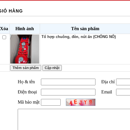
GIỎ HÀNG
Xóa
Hình ảnh
Tên sản phẩm
Tổ hợp chuông, đèn, nút ấn (CHỐNG NỔ)
Họ & tên
Địa chỉ
Điện thoại
Email
Mã bảo mật