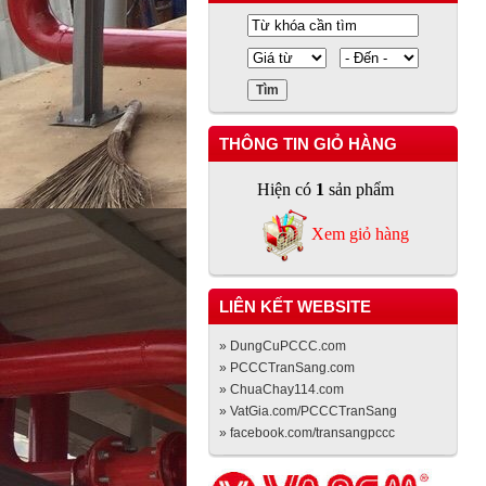
THÔNG TIN GIỎ HÀNG
Hiện có
1
sản phẩm
Xem giỏ hàng
LIÊN KẾT WEBSITE
» DungCuPCCC.com
» PCCCTranSang.com
» ChuaChay114.com
» VatGia.com/PCCCTranSang
» facebook.com/transangpccc