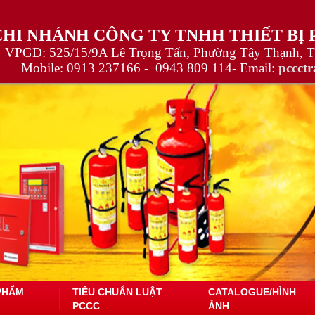
CHI NHÁNH CÔNG TY TNHH THIẾT BỊ
VPGD: 525/15/9A Lê Trọng Tấn, Phường Tây Thạnh, 
Mobile:
0913 237166 -
0943 809 114
- Email:
pccct
PHẨM
TIÊU CHUẨN LUẬT
CATALOGUE/HÌNH
PCCC
ẢNH