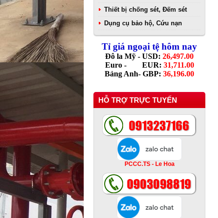
Thiết bị chống sét, Đếm sét
Dụng cụ bảo hộ, Cứu nạn
Tỉ giá ngoại tệ hôm nay
Đô la Mỹ - USD:
26,497.00
Euro - EUR:
31,711.00
Bảng Anh- GBP:
36,196.00
HỖ TRỢ TRỰC TUYẾN
PCCC.TS - Le Hoa