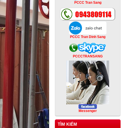
PCCC Tran Sang
PCCC Tran Dinh Sang
PCCCTRANSANG
Messenger
TÌM KIẾM