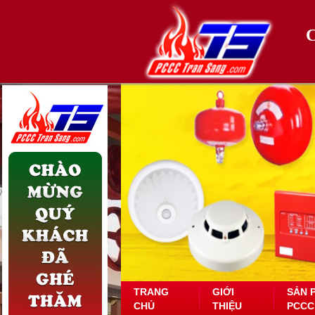
TRANG
GIỚI
SẢN 
CHỦ
THIỆU
PCCC