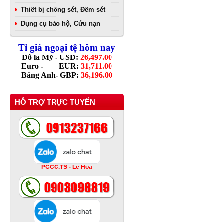
Thiết bị chống sét, Đếm sét
Dụng cụ bảo hộ, Cứu nạn
Tỉ giá ngoại tệ hôm nay
Đô la Mỹ - USD:
26,497.00
Euro - EUR:
31,711.00
Bảng Anh- GBP:
36,196.00
HỖ TRỢ TRỰC TUYẾN
PCCC.TS - Le Hoa