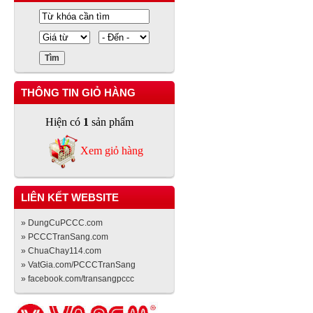
THÔNG TIN GIỎ HÀNG
Hiện có
1
sản phẩm
Xem giỏ hàng
LIÊN KẾT WEBSITE
» DungCuPCCC.com
» PCCCTranSang.com
» ChuaChay114.com
» VatGia.com/PCCCTranSang
» facebook.com/transangpccc