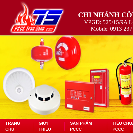
CHI NHÁNH CÔ
VPGD: 525/15/9A Lê
Mobile:
0913 237
TRANG
GIỚI
SẢN PHẨM
TIÊU CHU
CHỦ
THIỆU
PCCC
PCCC