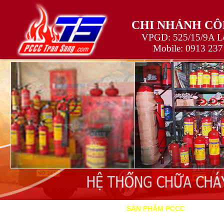
CHI NHÁNH CÔ
VPGD: 525/15/9A Lê
Mobile:
0913 237
TRANG
GIỚI
SẢN PHẨM
TIÊU CHU
CHỦ
THIỆU
PCCC
PCCC