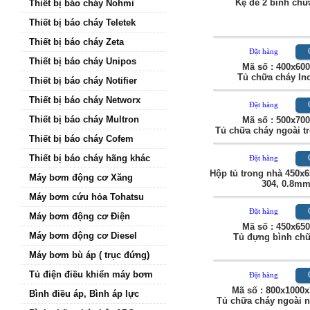
Thiết bị báo cháy Nohmi
Mã số : 20x40x20
Kệ để 2 bình chữa ch
Thiết bị báo cháy Teletek
Thiết bị báo cháy Zeta
Thiết bị báo cháy Unipos
Chi tiế
Đặt hàng
Thiết bị báo cháy Notifier
Mã số : 400x600x200
Thiết bị báo cháy Networx
Tủ chữa cháy Inox 30
Thiết bị báo cháy Multron
Thiết bị báo cháy Cofem
Chi tiế
Đặt hàng
Thiết bị báo cháy hãng khác
Mã số : 500x700x250
Máy bơm động cơ Xăng
Tủ chữa cháy ngoài trời I
Máy bơm cứu hỏa Tohatsu
Máy bơm động cơ Điện
Chi tiế
Đặt hàng
Máy bơm động cơ Diesel
Hộp tủ trong nhà 450x650x2
Máy bơm bù áp ( trục đứng)
304, 0.8mm
Tủ điện điều khiển máy bơm
Bình điều áp, Bình áp lực