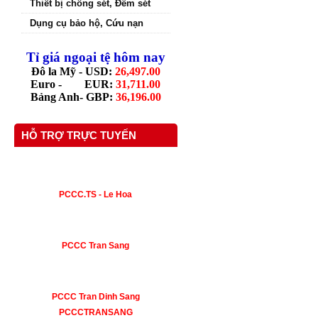
Thiết bị chống sét, Đếm sét
Dụng cụ bảo hộ, Cứu nạn
Tỉ giá ngoại tệ hôm nay
Đô la Mỹ - USD:
26,497.00
Euro - EUR:
31,711.00
Bảng Anh- GBP:
36,196.00
HỖ TRỢ TRỰC TUYẾN
PCCC.TS - Le Hoa