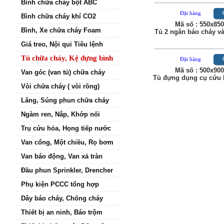
Chi tiế
Đặt hàng
Bình chữa cháy bột ABC
Mã số : 450x650x220
Tủ đựng bình chữa ch
Bình chữa cháy khí CO2
Bình, Xe chữa cháy Foam
Giá treo, Nội qui Tiêu lệnh
Chi tiế
Đặt hàng
Tủ chữa cháy, Kệ đựng bình
Mã số : 800x1000x30
Van góc (van tủ) chữa cháy
Tủ chữa cháy ngoài nhà h
Vòi chữa cháy ( vòi rồng)
Lăng, Súng phun chữa cháy
Chi tiế
Đặt hàng
Ngàm ren, Nắp, Khớp nối
Mã số : 550x850x220
Trụ cứu hỏa, Họng tiếp nước
Tủ 2 ngăn báo cháy và ch
Van cổng, Một chiều, Rọ bơm
Van báo động, Van xả tràn
Đầu phun Sprinkler, Drencher
Chi tiế
Đặt hàng
Phụ kiện PCCC tổng hợp
Mã số : 500x900x250
Tủ đựng dụng cụ cứu hộ, 
Dây báo cháy, Chống cháy
Thiết bị an ninh, Báo trộm