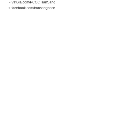
LIÊN KẾT WEBSITE
» DungCuPCCC.com
» PCCCTranSang.com
» ChuaChay114.com
» VatGia.com/PCCCTranSang
» facebook.com/transangpccc