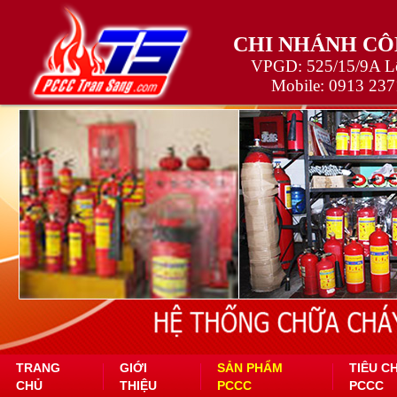
CHI NHÁNH CÔ
VPGD: 525/15/9A Lê
Mobile:
0913 237
TRANG
GIỚI
SẢN PHẨM
TIÊU C
CHỦ
THIỆU
PCCC
PCCC