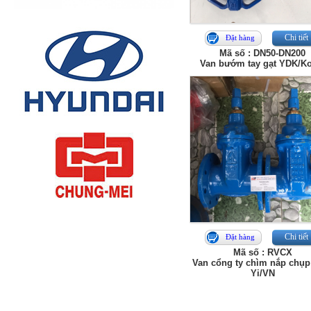
Chi tiết
Đặt hàng
Mã số : DN50-DN200
Van bướm tay gạt YDK/K
Chi tiết
Đặt hàng
Mã số : RVCX
Van cổng ty chìm nắp chụp
Yi/VN