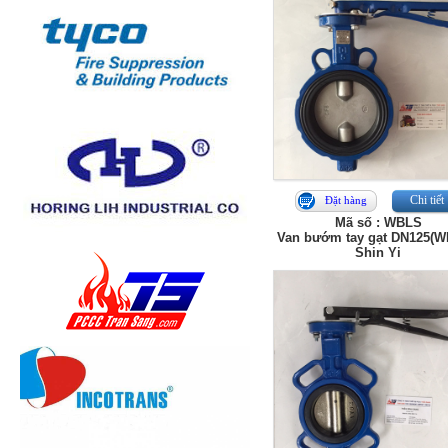
Chi tiết
Đặt hàng
Mã số : WBLS
Van bướm tay gạt DN125(W
Shin Yi