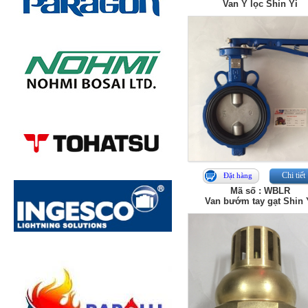
Van Y lọc Shin Yi
Chi tiết
Đặt hàng
Mã số : WBLR
Van bướm tay gạt Shin 