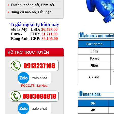
Thiết bị chống sét, Đếm sét
Dụng cụ bảo hộ, Cứu nạn
Tỉ giá ngoại tệ hôm nay
Đô la Mỹ - USD:
26,497.00
Euro - EUR:
31,711.00
Bảng Anh- GBP:
36,196.00
HỖ TRỢ TRỰC TUYẾN
PCCC.TS - Le Hoa