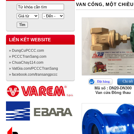
VAN CỔNG, MỘT CHIỀU
LIÊN KẾT WEBSITE
» DungCuPCCC.com
» PCCCTranSang.com
» ChuaChay114.com
» VatGia.com/PCCCTranSang
» facebook.com/transangpccc
Chi tiết
Đặt hàng
Mã số : DN20-DN300
Van cửa Đồng thau