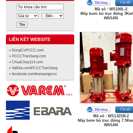
Chi tiết
Đặt hàng
Mã số : WS100L-2
Máy bơm bù trục đứng 3Kw
WASAN
LIÊN KẾT WEBSITE
» DungCuPCCC.com
» PCCCTranSang.com
» ChuaChay114.com
» VatGia.com/PCCCTranSang
» facebook.com/transangpccc
Chi tiết
Đặt hàng
Mã số : WS132SB-2
Máy bơm bù trục đứng 7.5Kw
WASAN