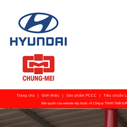
Trang chủ
|
Giới thiệu
|
Sản phẩm PCCC
|
Tiêu chuẩn 
Bản quyền của website này thuộc về Công ty TNHH Thiết bị
P