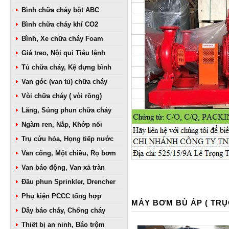
Bình chữa cháy bột ABC
Bình chữa cháy khí CO2
Bình, Xe chữa cháy Foam
Giá treo, Nội qui Tiêu lệnh
Tủ chữa cháy, Kệ đựng bình
Van góc (van tủ) chữa cháy
Vòi chữa cháy ( vòi rồng)
Lăng, Súng phun chữa cháy
Ngàm ren, Nắp, Khớp nối
Trụ cứu hỏa, Họng tiếp nước
Van cổng, Một chiều, Rọ bơm
Van báo động, Van xả tràn
Đầu phun Sprinkler, Drencher
Phụ kiện PCCC tổng hợp
MÁY BƠM BÙ ÁP ( TR
Dây báo cháy, Chống cháy
Thiết bị an ninh, Báo trộm