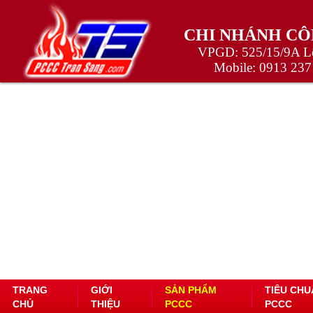
CHI NHÁNH CÔ
VPGD: 525/15/9A Lê
Mobile:
0913 237
TRANG
GIỚI
SẢN PHẨM
TIÊU CHU
CHỦ
THIỆU
PCCC
PCCC