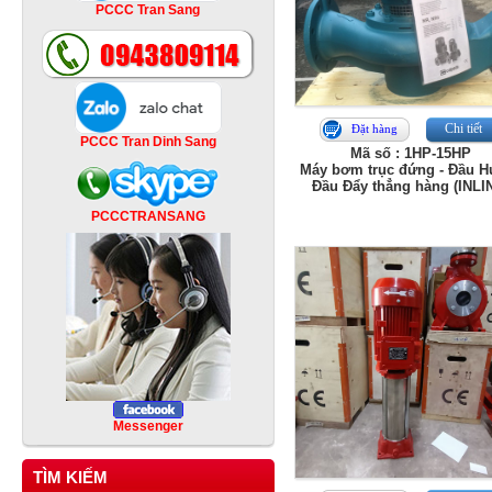
PCCC Tran Sang
Chi tiết
Đặt hàng
PCCC Tran Dinh Sang
Mã số : 1HP-15HP
Máy bơm trục đứng - Đầu H
Đầu Đẩy thẳng hàng (INLI
PCCCTRANSANG
Messenger
TÌM KIẾM