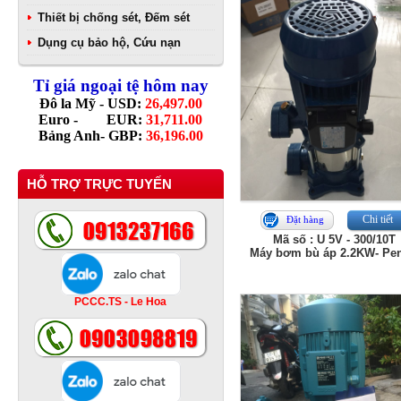
Thiết bị chống sét, Đếm sét
Dụng cụ bảo hộ, Cứu nạn
Tỉ giá ngoại tệ hôm nay
Đô la Mỹ - USD:
26,497.00
Euro - EUR:
31,711.00
Bảng Anh- GBP:
36,196.00
HỖ TRỢ TRỰC TUYẾN
Chi tiết
Đặt hàng
Mã số : U 5V - 300/10T
Máy bơm bù áp 2.2KW- Pen
PCCC.TS - Le Hoa