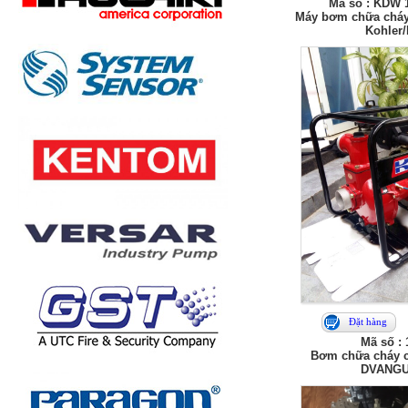
Mã số : KDW 
Máy bơm chữa chá
Kohler/I
Đặt hàng
Mã số :
Bơm chữa cháy c
DVANG