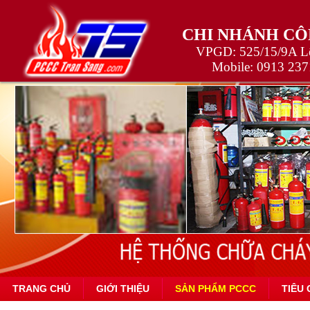
CHI NHÁNH CÔ
VPGD: 525/15/9A Lê
Mobile:
0913 237
TRANG CHỦ
GIỚI THIỆU
SẢN PHẨM PCCC
TIÊU