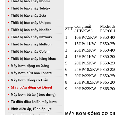
Thiết bị báo cháy Nohmi
Thiết bị báo cháy Teletek
Thiết bị báo cháy Zeta
Thiết bị báo cháy Unipos
Công suất
Model đ
STT
Thiết bị báo cháy Notifier
( HP/KW )
PAROLL
Thiết bị báo cháy Networx
1
10HP/7.5KW
PS50-40
2
15HP/11KW
PS50-25
Thiết bị báo cháy Multron
3
20HP/15KW
PS50-40
Thiết bị báo cháy Cofem
4
15HP/11KW
PS50-20
Thiết bị báo cháy hãng khác
5
20HP/15KW
PS50-25
Máy bơm động cơ Xăng
6
25HP/18.5KW
PS50-25
Máy bơm cứu hỏa Tohatsu
7
30HP/22KW
PS50-25
Máy bơm động cơ Điện
8
25HP/18.5KW
PS65-20
Máy bơm động cơ Diesel
9
30HP/22KW
PS65-20
Máy bơm bù áp ( trục đứng)
Tủ điện điều khiển máy bơm
Bình điều áp, Bình áp lực
MÁY BƠM ĐỘNG CƠ DI