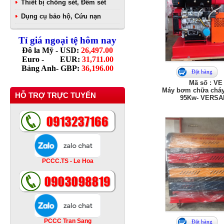
Thiết bị chống sét, Đếm sét
Dụng cụ bảo hộ, Cứu nạn
Tỉ giá ngoại tệ hôm nay
Đô la Mỹ - USD:
26,497.00
Euro - EUR:
31,711.00
Bảng Anh- GBP:
36,196.00
Đặt hàng
Mã số : VE
Máy bơm chữa cháy
HỖ TRỢ TRỰC TUYẾN
95Kw- VERSAR
PCCC.TS - Le Hoa
PCCC Tran Sang
Đặt hàng