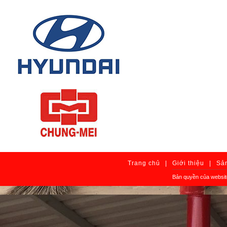
Trang chủ
|
Giới thiệu
|
Sả
Bản quyền của websit