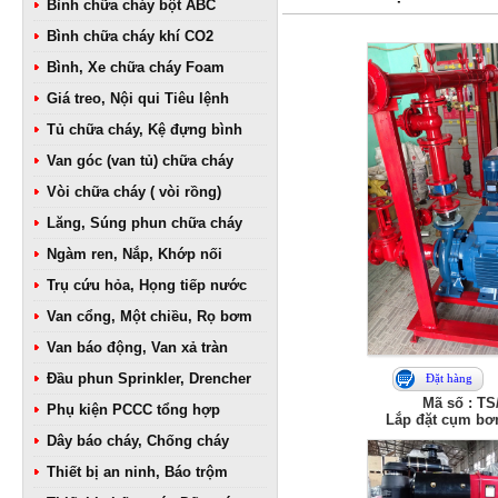
Bình chữa cháy bột ABC
Bình chữa cháy khí CO2
Bình, Xe chữa cháy Foam
Giá treo, Nội qui Tiêu lệnh
Tủ chữa cháy, Kệ đựng bình
Van góc (van tủ) chữa cháy
Vòi chữa cháy ( vòi rồng)
Lăng, Súng phun chữa cháy
Ngàm ren, Nắp, Khớp nối
Trụ cứu hỏa, Họng tiếp nước
Van cổng, Một chiều, Rọ bơm
Van báo động, Van xả tràn
Đầu phun Sprinkler, Drencher
Đặt hàng
Mã số : TS
Phụ kiện PCCC tổng hợp
Lắp đặt cụm bơ
Dây báo cháy, Chống cháy
Thiết bị an ninh, Báo trộm