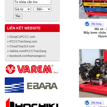
Đặt hàng
LIÊN KẾT WEBSITE
Mã số :
Máy bơm chữa c
Hyund
» DungCuPCCC.com
» PCCCTranSang.com
» ChuaChay114.com
» VatGia.com/PCCCTranSang
» facebook.com/transangpccc
Đặt hàng