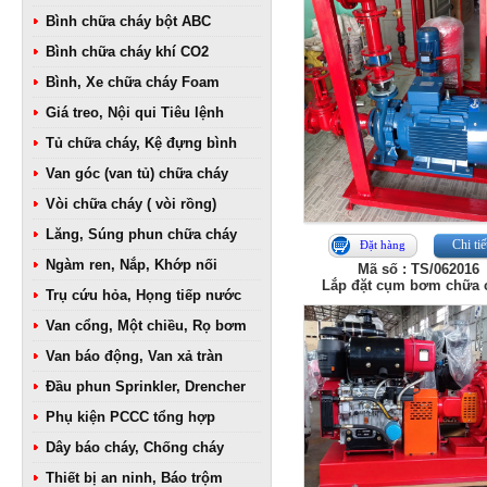
Bình chữa cháy bột ABC
Bình chữa cháy khí CO2
Bình, Xe chữa cháy Foam
Giá treo, Nội qui Tiêu lệnh
Tủ chữa cháy, Kệ đựng bình
Van góc (van tủ) chữa cháy
Vòi chữa cháy ( vòi rồng)
Lăng, Súng phun chữa cháy
Chi tiế
Đặt hàng
Ngàm ren, Nắp, Khớp nối
Mã số : TS/062016
Lắp đặt cụm bơm chữa 
Trụ cứu hỏa, Họng tiếp nước
Van cổng, Một chiều, Rọ bơm
Van báo động, Van xả tràn
Đầu phun Sprinkler, Drencher
Phụ kiện PCCC tổng hợp
Dây báo cháy, Chống cháy
Thiết bị an ninh, Báo trộm