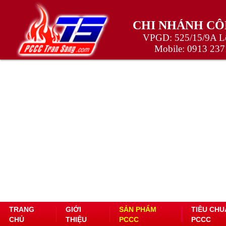
CHI NHÁNH CÔ
VPGD: 525/15/9A Lê
Mobile:
0913 237
TRANG
GIỚI
SẢN PHẨM
TIÊU CHU
CHỦ
THIỆU
PCCC
PCCC