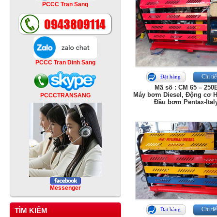
PCCC Tran Sang
PCCC Tran Dinh Sang
Chi tiế
Đặt hàng
Mã số : CM 65 – 250
Máy bơm Diesel, Động cơ H
PCCCTRANSANG
Đầu bơm Pentax-Ital
Messenger
Chi tiế
TÌM KIẾM
Đặt hàng