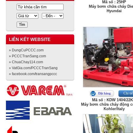
Mã số : 25HP
Máy bơm chữa cháy Die
Hyundai
LIÊN KẾT WEBSITE
» DungCuPCCC.com
» PCCCTranSang.com
» ChuaChay114.com
» VatGia.com/PCCCTranSang
» facebook.com/transangpccc
Chi tiế
Đặt hàng
Mã số : KDW 1404/22
Máy bơm chữa cháy động c
Kohler/Italy