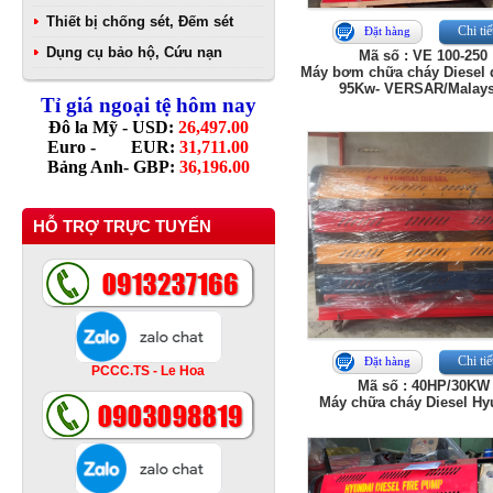
Thiết bị chống sét, Đếm sét
Chi tiế
Đặt hàng
Dụng cụ bảo hộ, Cứu nạn
Mã số : VE 100-250
Máy bơm chữa cháy Diesel 
95Kw- VERSAR/Malays
Tỉ giá ngoại tệ hôm nay
Đô la Mỹ - USD:
26,497.00
Euro - EUR:
31,711.00
Bảng Anh- GBP:
36,196.00
HỖ TRỢ TRỰC TUYẾN
Chi tiế
Đặt hàng
PCCC.TS - Le Hoa
Mã số : 40HP/30KW
Máy chữa cháy Diesel Hy