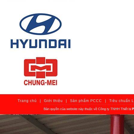
Trang chủ
|
Giới thiệu
|
Sản phẩm PCCC
|
Tiêu chuẩn 
Bản quyền của website này thuộc về Công ty TNHH Thiết bị
P