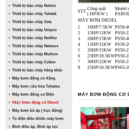
Thiết bị báo cháy Nohmi
Công suất
Model 
STT
( HP/KW )
PAROL
Thiết bị báo cháy Teletek
MÁY BƠM DIESEL
Thiết bị báo cháy Zeta
1
10HP/7.5KW
PS50-4
Thiết bị báo cháy Unipos
2
15HP/11KW
PS50-2
Thiết bị báo cháy Notifier
3
20HP/15KW
PS50-4
4
15HP/11KW
PS50-2
Thiết bị báo cháy Networx
5
20HP/15KW
PS50-2
Thiết bị báo cháy Multron
6
25HP/18.5KW
PS50-2
7
30HP/22KW
PS50-2
Thiết bị báo cháy Cofem
8
25HP/18.5KW
PS65-2
Thiết bị báo cháy hãng khác
Máy bơm động cơ Xăng
Máy bơm cứu hỏa Tohatsu
MÁY BƠM ĐỘNG CƠ 
Máy bơm động cơ Điện
Máy bơm động cơ Diesel
Máy bơm bù áp ( trục đứng)
Tủ điện điều khiển máy bơm
Bình điều áp, Bình áp lực