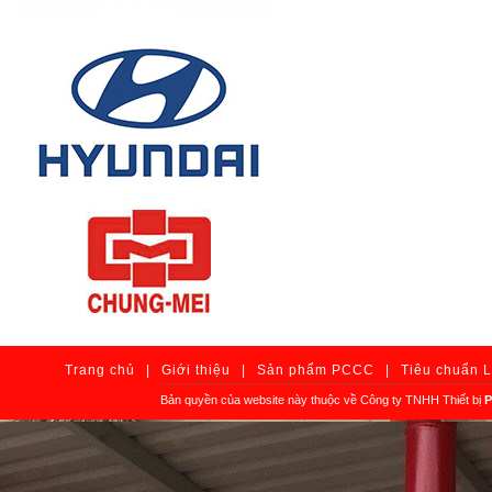
Trang chủ
|
Giới thiệu
|
Sản phẩm PCCC
|
Tiêu chuẩn 
Bản quyền của website này thuộc về Công ty TNHH Thiết bị
P