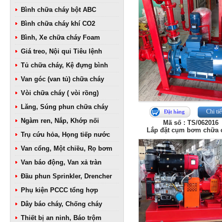
Bình chữa cháy bột ABC
Bình chữa cháy khí CO2
Bình, Xe chữa cháy Foam
Giá treo, Nội qui Tiêu lệnh
Tủ chữa cháy, Kệ đựng bình
Van góc (van tủ) chữa cháy
Vòi chữa cháy ( vòi rồng)
Lăng, Súng phun chữa cháy
Chi tiế
Đặt hàng
Ngàm ren, Nắp, Khớp nối
Mã số : TS/062016
Lắp đặt cụm bơm chữa 
Trụ cứu hỏa, Họng tiếp nước
Van cổng, Một chiều, Rọ bơm
Van báo động, Van xả tràn
Đầu phun Sprinkler, Drencher
Phụ kiện PCCC tổng hợp
Dây báo cháy, Chống cháy
Thiết bị an ninh, Báo trộm