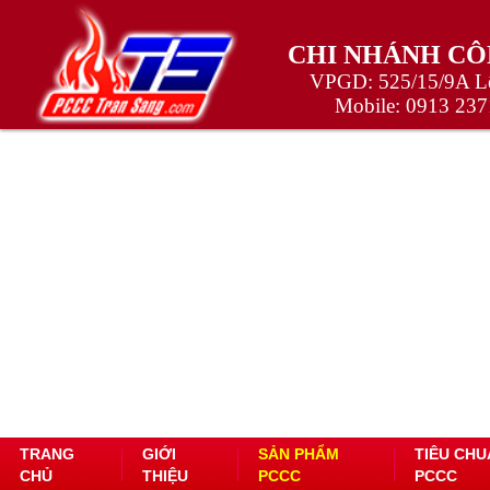
CHI NHÁNH CÔ
VPGD: 525/15/9A Lê
Mobile:
0913 237
TRANG
GIỚI
SẢN PHẨM
TIÊU CHU
CHỦ
THIỆU
PCCC
PCCC