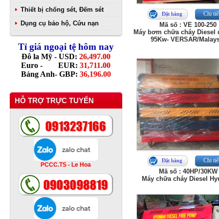
Thiết bị chống sét, Đếm sét
Chi tiế
Đặt hàng
Dụng cụ bảo hộ, Cứu nạn
Mã số : VE 100-250
Máy bơm chữa cháy Diesel 
95Kw- VERSAR/Malays
Tỉ giá ngoại tệ hôm nay
Đô la Mỹ - USD:
26,497.00
Euro - EUR:
31,711.00
Bảng Anh- GBP:
36,196.00
HỖ TRỢ TRỰC TUYẾN
Chi tiế
Đặt hàng
PCCC.TS - Le Hoa
Mã số : 40HP/30KW
Máy chữa cháy Diesel Hy