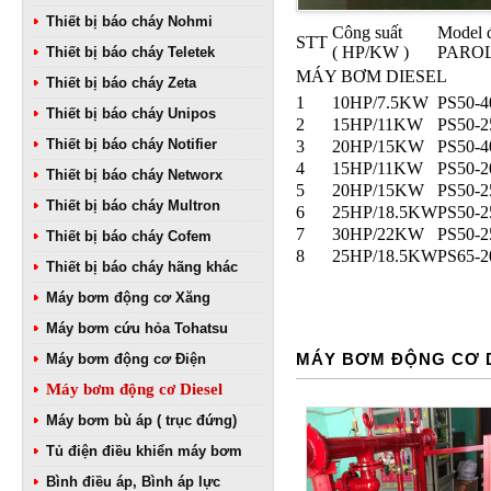
Thiết bị báo cháy Nohmi
Công suất
Model 
STT
( HP/KW )
PAROL
Thiết bị báo cháy Teletek
MÁY BƠM DIESEL
Thiết bị báo cháy Zeta
1
10HP/7.5KW
PS50-4
Thiết bị báo cháy Unipos
2
15HP/11KW
PS50-2
Thiết bị báo cháy Notifier
3
20HP/15KW
PS50-4
4
15HP/11KW
PS50-2
Thiết bị báo cháy Networx
5
20HP/15KW
PS50-2
Thiết bị báo cháy Multron
6
25HP/18.5KW
PS50-2
7
30HP/22KW
PS50-2
Thiết bị báo cháy Cofem
8
25HP/18.5KW
PS65-2
Thiết bị báo cháy hãng khác
Máy bơm động cơ Xăng
Máy bơm cứu hỏa Tohatsu
MÁY BƠM ĐỘNG CƠ 
Máy bơm động cơ Điện
Máy bơm động cơ Diesel
Máy bơm bù áp ( trục đứng)
Tủ điện điều khiển máy bơm
Bình điều áp, Bình áp lực