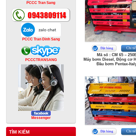
PCCC Tran Sang
PCCC Tran Dinh Sang
Chi tiế
Đặt hàng
Mã số : CM 65 – 250
Máy bơm Diesel, Động cơ H
PCCCTRANSANG
Đầu bơm Pentax-Ital
Messenger
Chi tiế
TÌM KIẾM
Đặt hàng