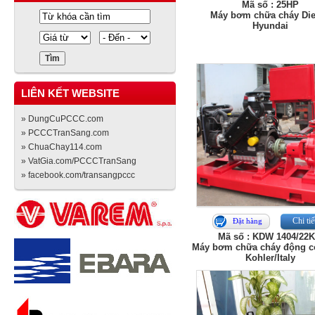
Mã số : 25HP
Máy bơm chữa cháy Die
Hyundai
LIÊN KẾT WEBSITE
» DungCuPCCC.com
» PCCCTranSang.com
» ChuaChay114.com
» VatGia.com/PCCCTranSang
» facebook.com/transangpccc
Chi tiế
Đặt hàng
Mã số : KDW 1404/22
Máy bơm chữa cháy động c
Kohler/Italy