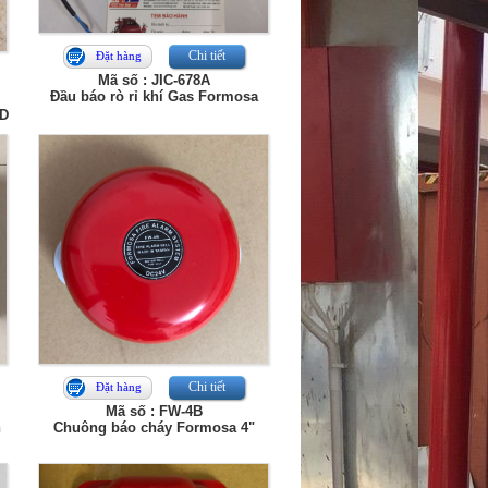
Chi tiết
Đặt hàng
Mã số : JIC-678A
Đầu báo rò rỉ khí Gas Formosa
CD
Chi tiết
Đặt hàng
Mã số : FW-4B
n
Chuông báo cháy Formosa 4"