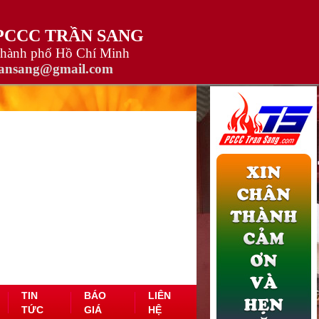
 PCCC TRẦN SANG
Thành phố Hồ Chí Minh
ransang@gmail.com
TIN
BÁO
LIÊN
TỨC
GIÁ
HỆ