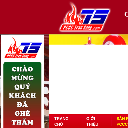
TRANG
GIỚI
SẢN 
CHỦ
THIỆU
PCCC