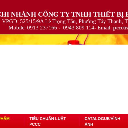
CHI NHÁNH CÔNG TY TNHH THIẾT BỊ
VPGD: 525/15/9A Lê Trọng Tấn, Phường Tây Thạnh, 
Mobile:
0913 237166 -
0943 809 114
- Email:
pccct
PHẨM
TIÊU CHUẨN LUẬT
CATALOGUE/HÌNH
PCCC
ẢNH