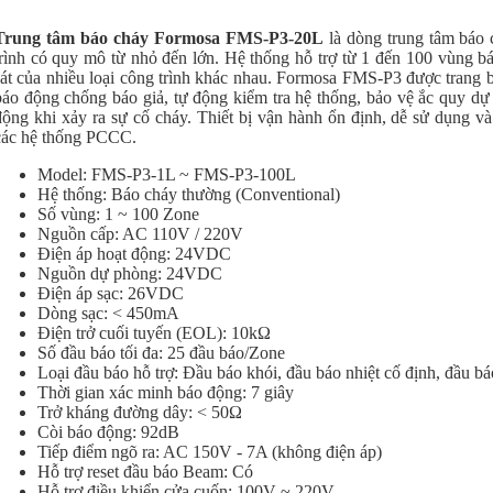
Trung tâm báo cháy Formosa FMS-P3-20L
là dòng trung tâm báo 
trình có quy mô từ nhỏ đến lớn. Hệ thống hỗ trợ từ 1 đến 100 vùng b
sát của nhiều loại công trình khác nhau. Formosa FMS-P3 được trang b
báo động chống báo giả, tự động kiểm tra hệ thống, bảo vệ ắc quy dự
động khi xảy ra sự cố cháy. Thiết bị vận hành ổn định, dễ sử dụng v
các hệ thống PCCC.
Model: FMS-P3-1L ~ FMS-P3-100L
Hệ thống: Báo cháy thường (Conventional)
Số vùng: 1 ~ 100 Zone
Nguồn cấp: AC 110V / 220V
Điện áp hoạt động: 24VDC
Nguồn dự phòng: 24VDC
Điện áp sạc: 26VDC
Dòng sạc: < 450mA
Điện trở cuối tuyến (EOL): 10kΩ
Số đầu báo tối đa: 25 đầu báo/Zone
Loại đầu báo hỗ trợ: Đầu báo khói, đầu báo nhiệt cố định, đầu báo
Thời gian xác minh báo động: 7 giây
Trở kháng đường dây: < 50Ω
Còi báo động: 92dB
Tiếp điểm ngõ ra: AC 150V - 7A (không điện áp)
Hỗ trợ reset đầu báo Beam: Có
Hỗ trợ điều khiển cửa cuốn: 100V ~ 220V