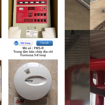
Chi tiết
Đặt hàng
Mã số : FMS-R
Trung tâm báo cháy địa chỉ
Formosa 5-8 loop