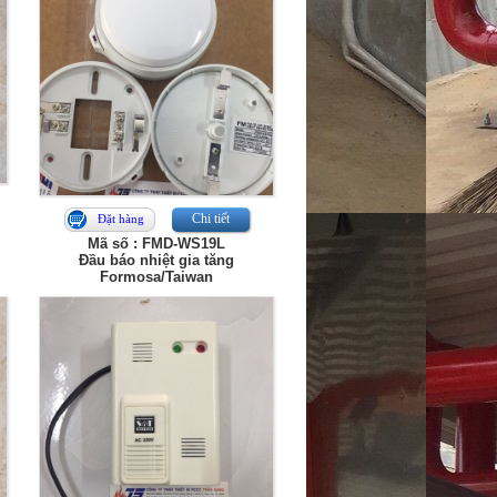
Chi tiết
Đặt hàng
Mã số : FMD-WS19L
Đầu báo nhiệt gia tăng
Formosa/Taiwan