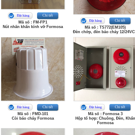
Chi tiết
Đặt hàng
Chi tiết
Đặt hàng
Mã số : FM-FP1
Nút nhấn khẩn kính vỡ Formosa
Mã số : TS772(EM105)
Đèn chớp, đèn báo cháy 12/24V
Chi tiết
Chi tiết
Đặt hàng
Đặt hàng
Mã số : FMD-101
Mã số : Formosa 3
Còi báo cháy Formosa
Hộp tổ hợp: Chuông, Đèn, Khẩ
Formosa