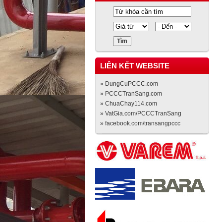
LIÊN KẾT WEBSITE
» DungCuPCCC.com
» PCCCTranSang.com
» ChuaChay114.com
» VatGia.com/PCCCTranSang
» facebook.com/transangpccc