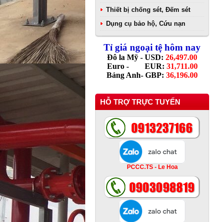
Thiết bị chống sét, Đếm sét
Dụng cụ bảo hộ, Cứu nạn
Tỉ giá ngoại tệ hôm nay
Đô la Mỹ - USD:
26,497.00
Euro - EUR:
31,711.00
Bảng Anh- GBP:
36,196.00
HỖ TRỢ TRỰC TUYẾN
PCCC.TS - Le Hoa