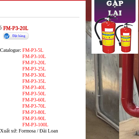
Ố
FM-P3-20L
Đặt hàng
Catalogue:
FM-P3-5L
FM-P3-10L
FM-P3-20L
FM-P3-25L
FM-P3-30L
FM-P3-35L
FM-P3-40L
FM-P3-50L
FM-P3-60L
FM-P3-70L
FM-P3-80L
FM-P3-90L
FM-P3-100L
Xuất xứ: Formosa / Đài Loan