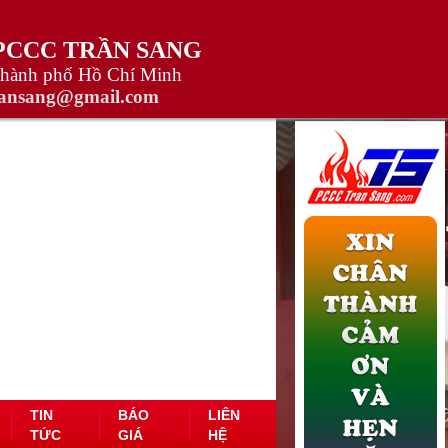
 PCCC TRẦN SANG
Thành phố Hồ Chí Minh
ransang@gmail.com
TIN
BÁO
LIÊN
TỨC
GIÁ
HỆ