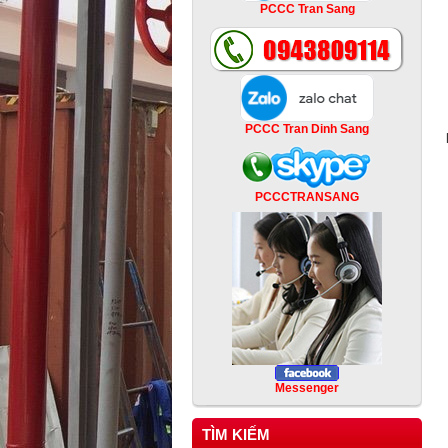
PCCC Tran Sang
PCCC Tran Dinh Sang
PCCCTRANSANG
Messenger
TÌM KIẾM