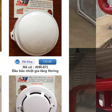
Chi tiết
Đặt hàng
Mã số : AHR-871
Đầu báo nhiệt gia tăng Horing