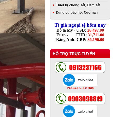
Thiết bị chống sét, Đếm sét
Dụng cụ bảo hộ, Cứu nạn
Tỉ giá ngoại tệ hôm nay
Đô la Mỹ - USD:
26,497.00
Euro - EUR:
31,711.00
Bảng Anh- GBP:
36,196.00
HỖ TRỢ TRỰC TUYẾN
PCCC.TS - Le Hoa