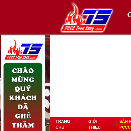
TRANG
GIỚI
SẢN 
CHỦ
THIỆU
PCCC