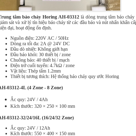
Trung tâm báo cháy Horing AH-03312
là
dòng trung tâm báo cháy 
giám sát và xử lý tín hiệu báo cháy từ các đầu báo và nút nhấn khẩn c
hiện đại, hoạt động ổn định.
Nguồn điện: 220V AC / 50Hz
Dòng ra tối đa: 2A @ 24V DC
Đầu dò nhiệt: Không giới hạn
Đầu báo khói: 30 thiết bị / zone
Chuông báo: 40 thiết bị / mạch
Điện trở cuối tuyến: 4.7kΩ / zone
Vật liệu: Thép tấm 1.2mm
Thiết bị tương thích: Hệ thống báo cháy quy ước Horing
AH-03312-4L (4 Zone - 8 Zone)
Ắc quy: 24V / 4Ah
Kích thước: 320 × 250 × 100 mm
AH-03312-32/24/16L (16/24/32 Zone)
Ắc quy: 24V / 12Ah
Kích thước: 550 × 400 × 150 mm