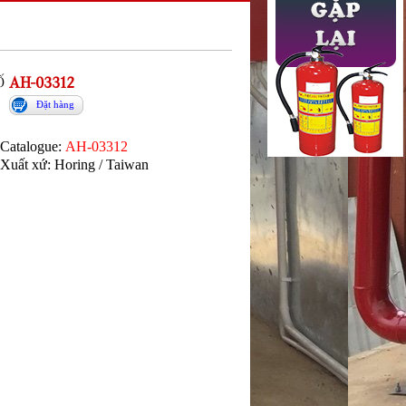
Ố
AH-03312
Đặt hàng
Catalogue:
AH-03312
Xuất xứ: Horing / Taiwan