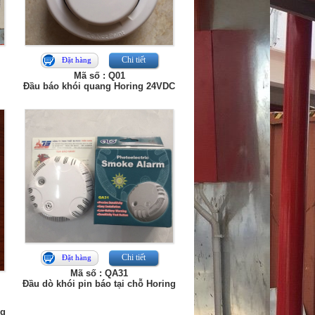
Chi tiết
Đặt hàng
Mã số : Q01
Đầu báo khói quang Horing 24VDC
Chi tiết
Đặt hàng
Mã số : QA31
Đầu dò khói pin báo tại chỗ Horing
ng