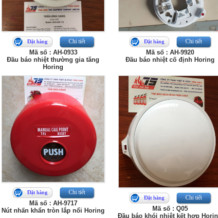
Chi tiết
Chi tiết
Đặt hàng
Đặt hàng
Mã số : AH-0933
Mã số : AH-9920
Đầu báo nhiệt thường gia tăng
Đầu báo nhiệt cố định Horing
Horing
Chi tiết
Đặt hàng
Chi tiết
Đặt hàng
Mã số : AH-9717
Mã số : Q05
Nút nhấn khẩn tròn lắp nổi Horing
Đầu báo khói nhiệt kết hợp Hori