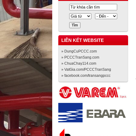
LIÊN KẾT WEBSITE
» DungCuPCCC.com
» PCCCTranSang.com
» ChuaChay114.com
» VatGia.com/PCCCTranSang
» facebook.com/transangpccc