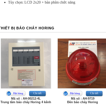
Tùy chọn: LCD 2x20 + bàn phím chức năng
THIẾT BỊ BÁO CHÁY HORING
Chi tiết
Chi tiết
Đặt hàng
Đặt hàng
Mã số : AH-00212-4L
Mã số : AH-9719
Trung tâm báo cháy Horing 4 kênh
Đèn báo cháy Horing