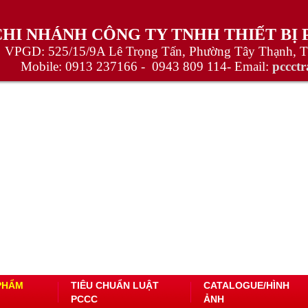
CHI NHÁNH CÔNG TY TNHH THIẾT BỊ
VPGD: 525/15/9A Lê Trọng Tấn, Phường Tây Thạnh, 
Mobile:
0913 237166 -
0943 809 114
- Email:
pccct
PHẨM
TIÊU CHUẨN LUẬT
CATALOGUE/HÌNH
PCCC
ẢNH