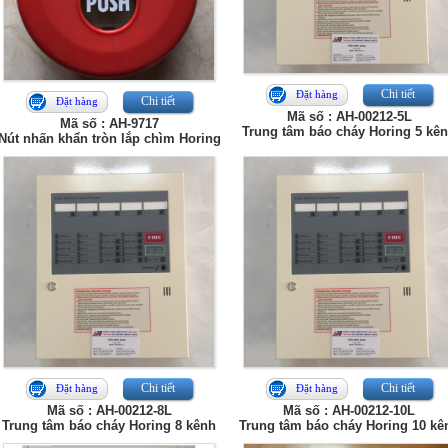
Chi tiết
Đặt hàng
Chi tiết
Đặt hàng
Mã số : AH-00212-5L
Mã số : AH-9717
Trung tâm báo cháy Horing 5 kê
Nút nhấn khẩn tròn lắp chìm Horing
Chi tiết
Chi tiết
Đặt hàng
Đặt hàng
Mã số : AH-00212-8L
Mã số : AH-00212-10L
Trung tâm báo cháy Horing 8 kênh
Trung tâm báo cháy Horing 10 kê