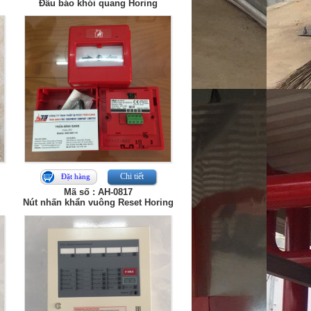
Đầu báo khói quang Horing
Chi tiết
Đặt hàng
Mã số : AH-0817
Nút nhấn khẩn vuông Reset Horing