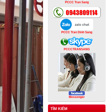
PCCC Tran Sang
PCCC Tran Dinh Sang
PCCCTRANSANG
Messenger
TÌM KIẾM