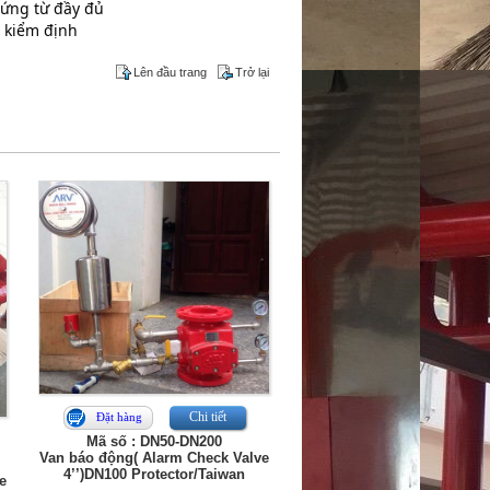
ứng từ đầy đủ
 kiểm định
Lên đầu trang
Trở lại
Chi tiết
Đặt hàng
Mã số : DN50-DN200
Van báo động( Alarm Check Valve
4’’)DN100 Protector/Taiwan
e