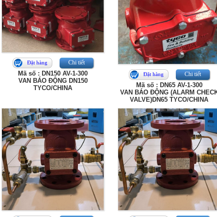
Chi tiết
Đặt hàng
Mã số : DN150 AV-1-300
Chi tiết
Đặt hàng
VAN BÁO ĐỘNG DN150
Mã số : DN65 AV-1-300
TYCO/CHINA
VAN BÁO ĐỘNG (ALARM CHEC
VALVE)DN65 TYCO/CHINA