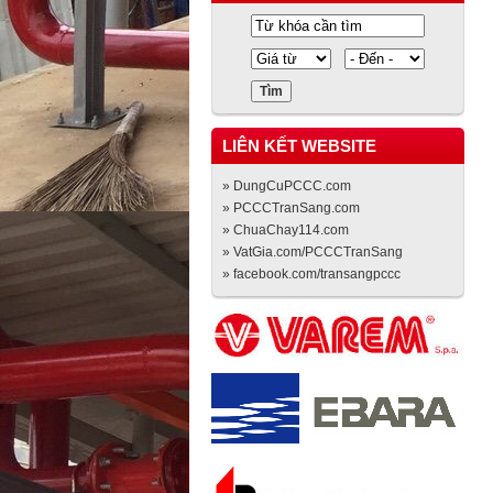
LIÊN KẾT WEBSITE
» DungCuPCCC.com
» PCCCTranSang.com
» ChuaChay114.com
» VatGia.com/PCCCTranSang
» facebook.com/transangpccc