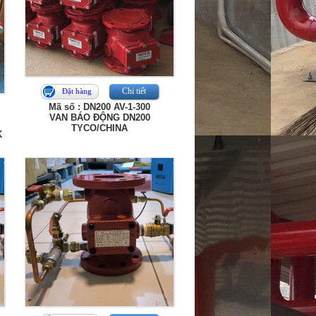
Chi tiết
Đặt hàng
Mã số : DN200 AV-1-300
VAN BÁO ĐỘNG DN200
TYCO/CHINA
K