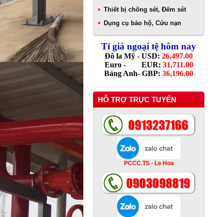
Thiết bị chống sét, Đếm sét
Dụng cụ bảo hộ, Cứu nạn
Tỉ giá ngoại tệ hôm nay
Đô la Mỹ - USD:
26,497.00
Euro - EUR:
31,711.00
Bảng Anh- GBP:
36,196.00
HỖ TRỢ TRỰC TUYẾN
PCCC.TS - Le Hoa