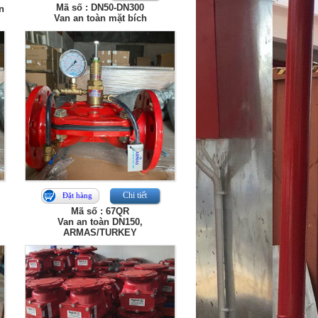
Mã số : DN50-DN300
n
Van an toàn mặt bích
Chi tiết
Đặt hàng
Mã số : 67QR
Van an toàn DN150,
ARMAS/TURKEY