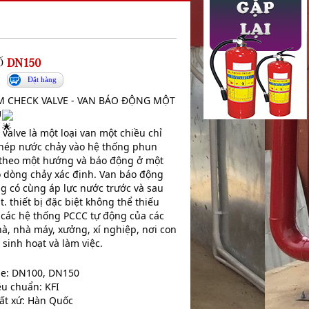
Ố
DN150
Đặt hàng
M CHECK VALVE - VAN BÁO ĐỘNG MỘT
U
 valve là một loại van một chiều chỉ
hép nước chảy vào hệ thống phun
theo một hướng và báo động ở một
ộ dòng chảy xác định. Van báo động
g có cùng áp lực nước trước và sau
t. thiết bị đặc biệt không thể thiếu
 các hệ thống PCCC tự động của các
hà, nhà máy, xưởng, xí nghiệp, nơi con
 sinh hoạt và làm việc.
ze: DN100, DN150
u chuẩn: KFI
ất xứ: Hàn Quốc