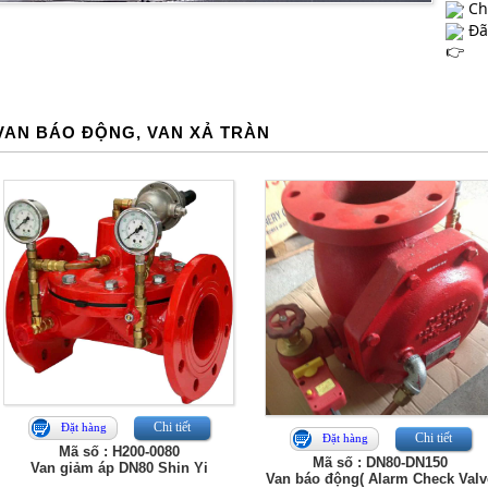
Ch
Đã
VAN BÁO ĐỘNG, VAN XẢ TRÀN
Chi tiết
Đặt hàng
Chi tiết
Đặt hàng
Mã số : H200-0080
Mã số : DN80-DN150
Van giảm áp DN80 Shin Yi
Van báo động( Alarm Check Valv