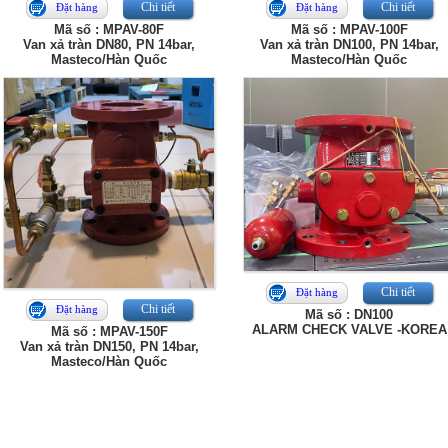
Chi tiết
Chi tiết
Đặt hàng
Đặt hàng
Mã số : MPAV-80F
Mã số : MPAV-100F
Van xả tràn DN80, PN 14bar,
Van xả tràn DN100, PN 14bar,
Masteco/Hàn Quốc
Masteco/Hàn Quốc
Chi tiết
Đặt hàng
Chi tiết
Đặt hàng
Mã số : DN100
ALARM CHECK VALVE -KOREA
Mã số : MPAV-150F
Van xả tràn DN150, PN 14bar,
Masteco/Hàn Quốc