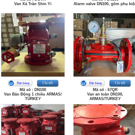
Van Xả Tràn Shin Yi
Alarm valve DN100, gồm phụ kiệ
Chi tiết
Chi tiết
Đặt hàng
Đặt hàng
Mã số : DN100
Mã số : 67QR
Van Báo Động 1 chiều ARMAS/
Van an toàn DN100,
TURKEY
ARMAS/TURKEY