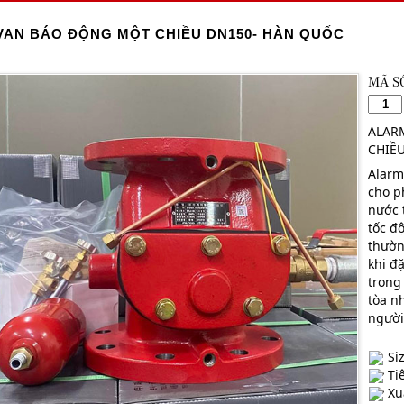
VAN BÁO ĐỘNG MỘT CHIỀU DN150- HÀN QUỐC
MÃ S
ALAR
CHIỀ
Alarm
cho p
nước 
tốc đ
thườn
khi đặ
trong
tòa n
người
Si
Tiê
Xu