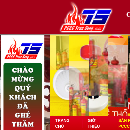
TRANG
GIỚI
SẢN 
CHỦ
THIỆU
PCCC