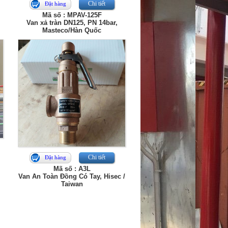
Chi tiết
Đặt hàng
Mã số : MPAV-125F
Van xả tràn DN125, PN 14bar,
Masteco/Hàn Quốc
Chi tiết
Đặt hàng
Mã số : A3L
Van An Toàn Đồng Có Tay, Hisec /
Taiwan