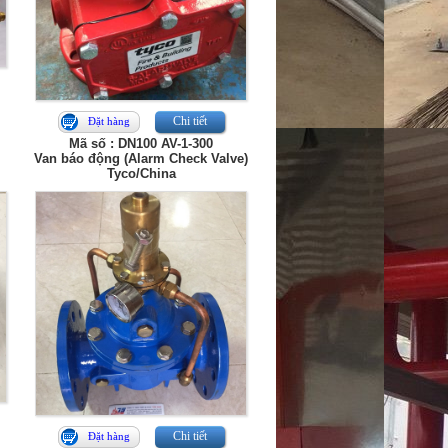
Chi tiết
Đặt hàng
Mã số : DN100 AV-1-300
Van báo động (Alarm Check Valve)
Tyco/China
Chi tiết
Đặt hàng