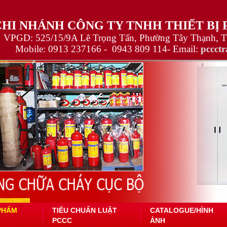
CHI NHÁNH CÔNG TY TNHH THIẾT BỊ
VPGD: 525/15/9A Lê Trọng Tấn, Phường Tây Thạnh, 
Mobile:
0913 237166 -
0943 809 114
- Email:
pccct
PHẨM
TIÊU CHUẨN LUẬT
CATALOGUE/HÌNH
PCCC
ẢNH