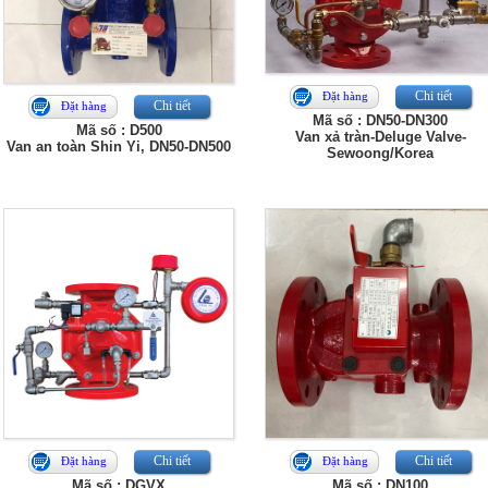
Chi tiết
Đặt hàng
Chi tiết
Đặt hàng
Mã số : DN50-DN300
Mã số : D500
Van xả tràn-Deluge Valve-
Van an toàn Shin Yi, DN50-DN500
Sewoong/Korea
Chi tiết
Chi tiết
Đặt hàng
Đặt hàng
Mã số : DGVX
Mã số : DN100