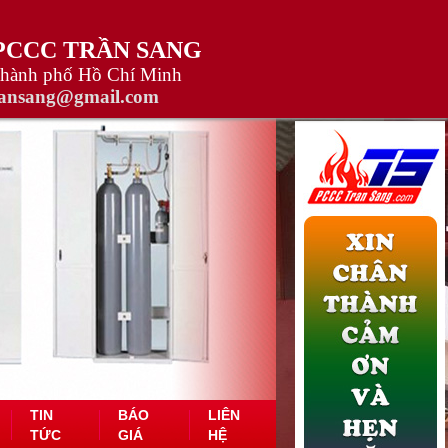
 PCCC TRẦN SANG
Thành phố Hồ Chí Minh
ransang@gmail.com
TIN
BÁO
LIÊN
TỨC
GIÁ
HỆ