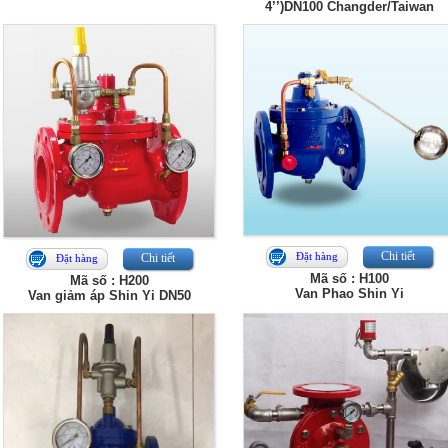
4’’)DN100 Changder/Taiwan
Chi tiết
Đặt hàng
Chi tiết
Đặt hàng
Mã số : H100
Mã số : H200
Van Phao Shin Yi
Van giảm áp Shin Yi DN50