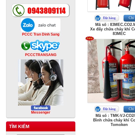
Chi 
Đặt hàng
Mã số : 83MEC.CO2.
Xe đẩy chữa cháy khí C
83MEC
PCCC Tran Dinh Sang
PCCCTRANSANG
Chi 
Đặt hàng
Messenger
Mã số : TMK-VJ-CO2
Bình chữa cháy khí C
Tomoken
TÌM KIẾM