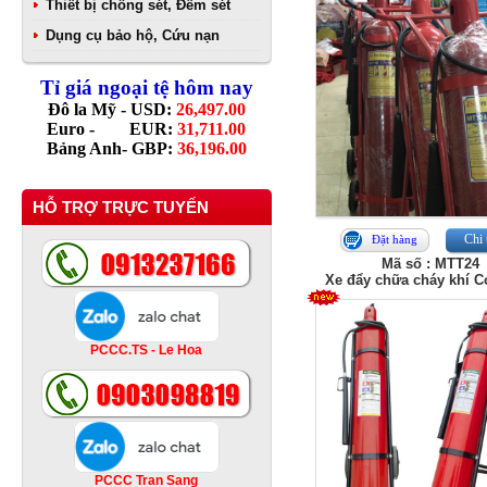
Thiết bị chống sét, Đếm sét
Dụng cụ bảo hộ, Cứu nạn
Tỉ giá ngoại tệ hôm nay
Đô la Mỹ - USD:
26,497.00
Euro - EUR:
31,711.00
Bảng Anh- GBP:
36,196.00
HỖ TRỢ TRỰC TUYẾN
Chi 
Đặt hàng
Mã số : MTT24
Xe đẩy chữa cháy khí C
PCCC.TS - Le Hoa
PCCC Tran Sang