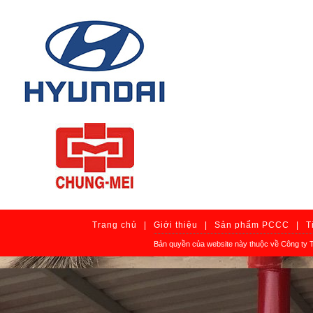
Trang chủ
|
Giới thiệu
|
Sản phẩm PCCC
|
T
Bản quyền của website này thuộc về Công ty 