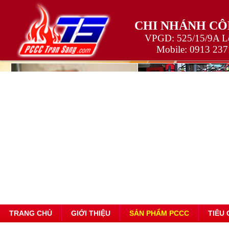
CHI NHÁNH CÔ
VPGD: 525/15/9A Lê
Mobile:
0913 237
TRANG CHỦ
GIỚI THIỆU
SẢN PHẨM PCCC
TIÊU