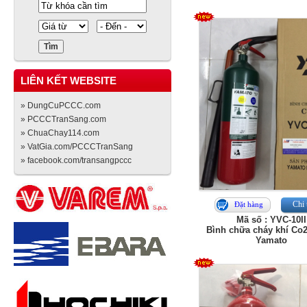
LIÊN KẾT WEBSITE
» DungCuPCCC.com
» PCCCTranSang.com
» ChuaChay114.com
» VatGia.com/PCCCTranSang
» facebook.com/transangpccc
Chi 
Đặt hàng
Mã số : YVC-10II
Bình chữa cháy khí Co2
Yamato