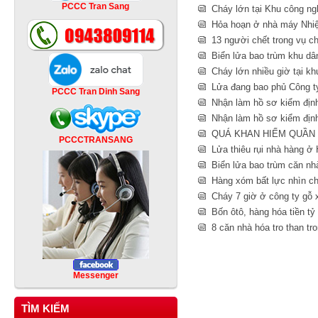
PCCC Tran Sang
Cháy lớn tại Khu công ng
Hỏa hoạn ở nhà máy Nhiệ
13 người chết trong vụ c
Biển lửa bao trùm khu d
Cháy lớn nhiều giờ tại k
Lửa đang bao phủ Công t
PCCC Tran Dinh Sang
Nhận làm hồ sơ kiểm địn
Nhận làm hồ sơ kiểm đị
QUÁ KHAN HIẾM QUẦN 
PCCCTRANSANG
Lửa thiêu rụi nhà hàng ở 
Biển lửa bao trùm căn n
Hàng xóm bất lực nhìn c
Cháy 7 giờ ở công ty gỗ 
Bốn ôtô, hàng hóa tiền tỷ 
8 căn nhà hóa tro than tr
Messenger
TÌM KIẾM