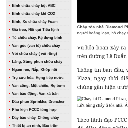
Bình chữa cháy bột ABC
Bình chữa cháy khí CO2
Bình, Xe chữa cháy Foam
Cháy tòa nhà Diamond Pl
Giá treo, Nội qui Tiêu lệnh
người hoảng loạn, bỏ chạy r
Tủ chữa cháy, Kệ đựng bình
Van góc (van tủ) chữa cháy
Vụ hỏa hoạn xảy ra 
Vòi chữa cháy ( vòi rồng)
trên đường Lê Duẩn
Lăng, Súng phun chữa cháy
Thông tin ban đầu, 
Ngàm ren, Nắp, Khớp nối
Plaza, ngay thời đ
Trụ cứu hỏa, Họng tiếp nước
Van cổng, Một chiều, Rọ bơm
chứng gần hiện trườn
Van báo động, Van xả tràn
Đầu phun Sprinkler, Drencher
Lửa bùng cháy ở tòa nhà. 
Phụ kiện PCCC tổng hợp
Dây báo cháy, Chống cháy
Theo lãnh đạo PCCC 
Thiết bị an ninh, Báo trộm