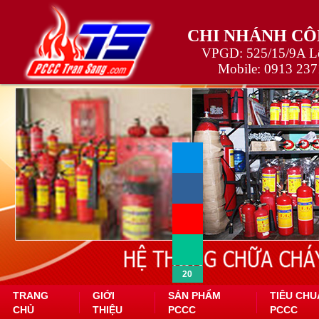
CHI NHÁNH CÔ
VPGD: 525/15/9A Lê
Mobile:
0913 237
20
TRANG
GIỚI
SẢN PHẨM
TIÊU CHU
CHỦ
THIỆU
PCCC
PCCC