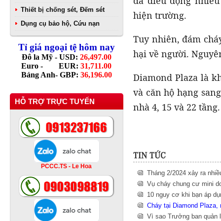
đã điều động nhiều
Thiết bị chống sét, Đếm sét
hiện trường.
Dụng cụ bảo hộ, Cứu nạn
Tuy nhiên, đám cháy
Tỉ giá ngoại tệ hôm nay
hại về người. Nguyê
Đô la Mỹ - USD:
26,497.00
Euro - EUR:
31,711.00
Bảng Anh- GBP:
36,196.00
Diamond Plaza là k
và căn hộ hạng san
HỖ TRỢ TRỰC TUYẾN
nhà 4, 15 và 22 tầng.
TIN TỨC
PCCC.TS - Le Hoa
Tháng 2/2024 xảy ra nhiề
Vụ cháy chung cư mini do
10 nguy cơ khi bạn áp d
Cháy tại Diamond Plaza, 
Vì sao Trưởng ban quản l