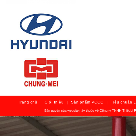
Trang chủ
|
Giới thiệu
|
Sản phẩm PCCC
|
Tiêu chuẩn 
Bản quyền của website này thuộc về Công ty TNHH Thiết bị
P