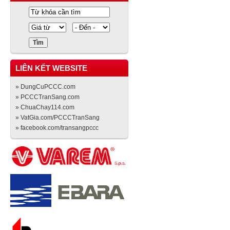
LIÊN KẾT WEBSITE
» DungCuPCCC.com
» PCCCTranSang.com
» ChuaChay114.com
» VatGia.com/PCCCTranSang
» facebook.com/transangpccc