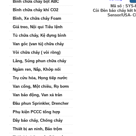
Bình chữa cháy bột ABC
Mã số : SYS
Bình chữa cháy khí CO2
Còi Đèn báo cháy kết 
Sensor/USA- C
Bình, Xe chữa cháy Foam
Giá treo, Nội qui Tiêu lệnh
Tủ chữa cháy, Kệ đựng bình
Van góc (van tủ) chữa cháy
Vòi chữa cháy ( vòi rồng)
Lăng, Súng phun chữa cháy
Ngàm ren, Nắp, Khớp nối
Trụ cứu hỏa, Họng tiếp nước
Van cổng, Một chiều, Rọ bơm
Van báo động, Van xả tràn
Đầu phun Sprinkler, Drencher
Phụ kiện PCCC tổng hợp
Dây báo cháy, Chống cháy
Thiết bị an ninh, Báo trộm