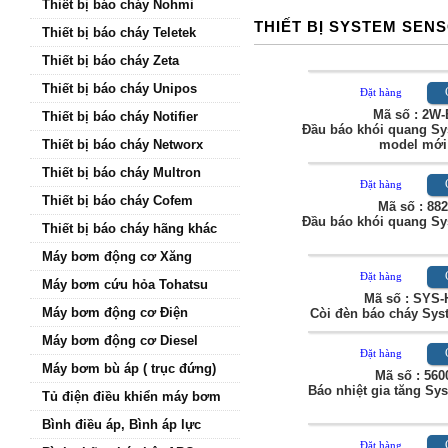
Thiết bị báo cháy Nohmi
THIẾT BỊ SYSTEM SEN
Thiết bị báo cháy Teletek
Thiết bị báo cháy Zeta
Thiết bị báo cháy Unipos
Đặt hàng
Mã số : 2W-
Thiết bị báo cháy Notifier
Đầu báo khói quang S
Thiết bị báo cháy Networx
model mới
Thiết bị báo cháy Multron
Đặt hàng
Thiết bị báo cháy Cofem
Mã số : 88
Đầu báo khói quang S
Thiết bị báo cháy hãng khác
Máy bơm động cơ Xăng
Đặt hàng
Máy bơm cứu hỏa Tohatsu
Mã số : SYS
Máy bơm động cơ Điện
Còi đèn báo cháy Sys
Máy bơm động cơ Diesel
Đặt hàng
Máy bơm bù áp ( trục đứng)
Mã số : 560
Báo nhiệt gia tăng Sy
Tủ điện điều khiển máy bơm
Bình điều áp, Bình áp lực
Đặt hàng