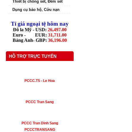
Thiết bị chống sét, Đếm sét
Dụng cụ bảo hộ, Cứu nạn
Tỉ giá ngoại tệ hôm nay
Đô la Mỹ - USD:
26,497.00
Euro - EUR:
31,711.00
Bảng Anh- GBP:
36,196.00
HỖ TRỢ TRỰC TUYẾN
PCCC.TS - Le Hoa
PCCC Tran Sang
PCCC Tran Dinh Sang
PCCCTRANSANG