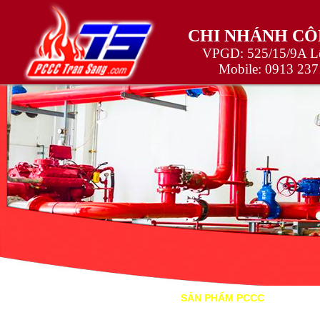
CHI NHÁNH CÔ
VPGD: 525/15/9A Lê
Mobile:
0913 237
TRANG CHỦ
GIỚI THIỆU
SẢN PHẨM PCCC
TIÊU