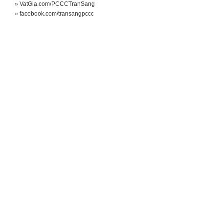
» VatGia.com/PCCCTranSang
» facebook.com/transangpccc