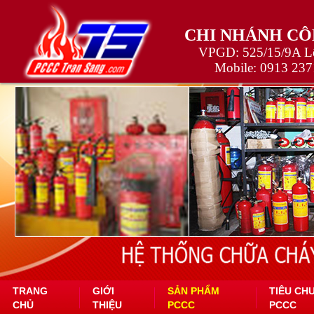
CHI NHÁNH CÔ
VPGD: 525/15/9A Lê
Mobile:
0913 237
TRANG
GIỚI
SẢN PHẨM
TIÊU CH
CHỦ
THIỆU
PCCC
PCCC