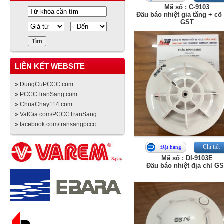
Mã số : C-9103
Đầu báo nhiệt gia tăng + cố
GST
LIÊN KẾT WEBSITE
» DungCuPCCC.com
» PCCCTranSang.com
» ChuaChay114.com
» VatGia.com/PCCCTranSang
» facebook.com/transangpccc
Chi tiết
Đặt hàng
Mã số : DI-9103E
Đầu báo nhiệt địa chỉ G