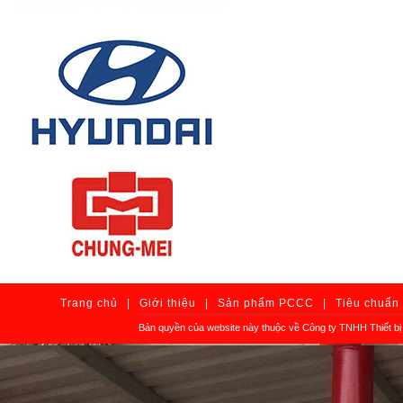
Trang chủ
|
Giới thiệu
|
Sản phẩm PCCC
|
Tiêu chuẩn
Bản quyền của website này thuộc về Công ty TNHH Thiết b