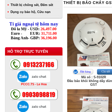
THIẾT BỊ BÁO CHÁY GS
Thiết bị chống sét, Đếm sét
Dụng cụ bảo hộ, Cứu nạn
Tỉ giá ngoại tệ hôm nay
Đô la Mỹ - USD:
26,497.00
Euro - EUR:
31,711.00
Bảng Anh- GBP:
36,196.00
HỖ TRỢ TRỰC TUYẾN
Chi tiết
Đặt hàng
Mã số : S-9102R
Đầu báo khói không dây dùn
PCCC.TS - Le Hoa
GST