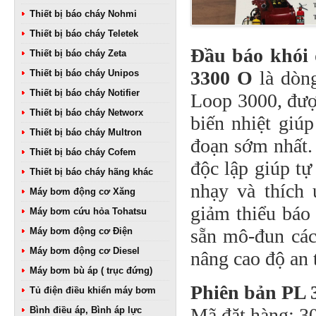
Thiết bị báo cháy Nohmi
Thiết bị báo cháy Teletek
Đầu báo khói 
Thiết bị báo cháy Zeta
3300 O
là dòng
Thiết bị báo cháy Unipos
Thiết bị báo cháy Notifier
Loop 3000, đượ
Thiết bị báo cháy Networx
biến nhiệt giúp
Thiết bị báo cháy Multron
đoạn sớm nhất.
Thiết bị báo cháy Cofem
độc lập giúp tự
Thiết bị báo cháy hãng khác
nhạy và thích 
Máy bơm động cơ Xăng
giảm thiểu báo
Máy bơm cứu hỏa Tohatsu
sẵn mô-đun các
Máy bơm động cơ Điện
Máy bơm động cơ Diesel
nâng cao độ an 
Máy bơm bù áp ( trục đứng)
Phiên bản PL 
Tủ điện điều khiển máy bơm
Mã đặt hàng: 3
Bình điều áp, Bình áp lực