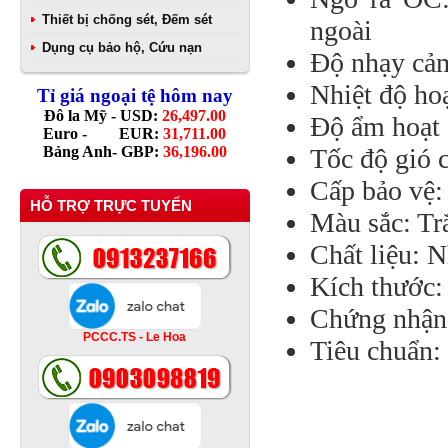
Thiết bị chống sét, Đếm sét
ngoài
Dụng cụ bảo hộ, Cứu nạn
Độ nhạy cảm
Nhiệt độ ho
Tỉ giá ngoại tệ hôm nay
Đô la Mỹ - USD:
26,497.00
Độ ẩm hoạt 
Euro - EUR:
31,711.00
Bảng Anh- GBP:
36,196.00
Tốc độ gió 
Cấp bảo vệ:
HỖ TRỢ TRỰC TUYẾN
Màu sắc: T
Chất liệu: 
Kích thước
Chứng nhận
PCCC.TS - Le Hoa
Tiêu chuẩn