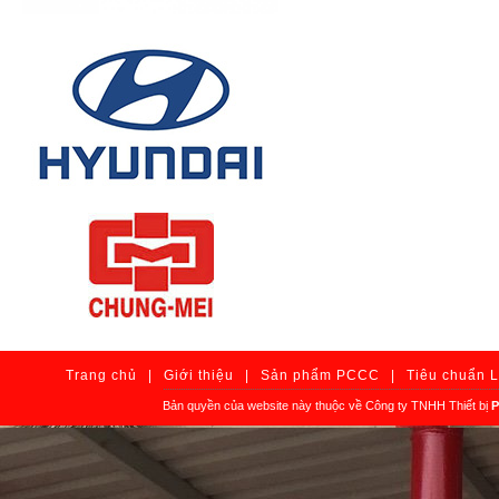
Trang chủ
|
Giới thiệu
|
Sản phẩm PCCC
|
Tiêu chuẩn 
Bản quyền của website này thuộc về Công ty TNHH Thiết bị
P