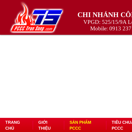
CHI NHÁNH CÔ
VPGD: 525/15/9A Lê
Mobile:
0913 237
TRANG
GIỚI
SẢN PHẨM
TIÊU CHU
CHỦ
THIỆU
PCCC
PCCC