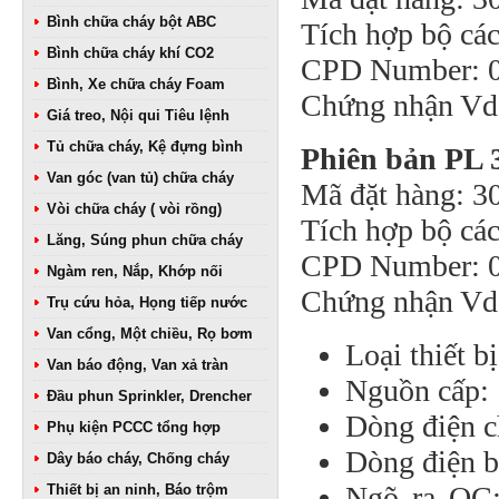
Bình chữa cháy bột ABC
Tích hợp bộ cá
Bình chữa cháy khí CO2
CPD Number: 
Bình, Xe chữa cháy Foam
Chứng nhận Vd
Giá treo, Nội qui Tiêu lệnh
Tủ chữa cháy, Kệ đựng bình
Phiên bản PL 
Van góc (van tủ) chữa cháy
Mã đặt hàng: 3
Vòi chữa cháy ( vòi rồng)
Tích hợp bộ các
Lăng, Súng phun chữa cháy
CPD Number: 
Ngàm ren, Nắp, Khớp nối
Chứng nhận Vd
Trụ cứu hỏa, Họng tiếp nước
Van cổng, Một chiều, Rọ bơm
Loại thiết b
Van báo động, Van xả tràn
Nguồn cấp: 
Đầu phun Sprinkler, Drencher
Dòng điện 
Phụ kiện PCCC tổng hợp
Dòng điện 
Dây báo cháy, Chống cháy
Ngõ ra OC:
Thiết bị an ninh, Báo trộm