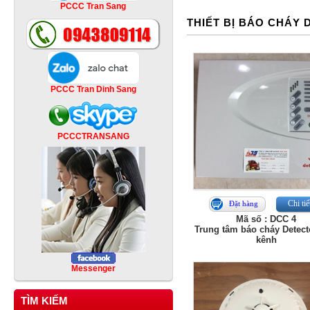
PCCC Tran Sang
THIẾT BỊ BÁO CHÁY
PCCC Tran Dinh Sang
PCCCTRANSANG
Chi tiế
Đặt hàng
Mã số : DCC 4
Trung tâm báo cháy Detec
kênh
Messenger
TÌM KIẾM