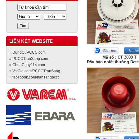
LIÊN KẾT WEBSITE
Chi tiế
Đặt hàng
» DungCuPCCC.com
Mã số : CT 3000 T
» PCCCTranSang.com
Đầu báo nhiệt thường Det
» ChuaChay114.com
» VatGia.com/PCCCTranSang
» facebook.com/transangpccc