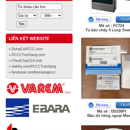
Chi tiế
Đặt hàng
Mã số : FC724
Tủ báo cháy 4 Loop Sie
LIÊN KẾT WEBSITE
» DungCuPCCC.com
» PCCCTranSang.com
» ChuaChay114.com
» VatGia.com/PCCCTranSang
» facebook.com/transangpccc
Chi tiế
Đặt hàng
Mã số : DD100PI
Đầu dò hồng ngoại Mex