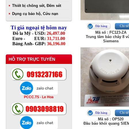
Thiết bị chống sét, Đếm sét
Dụng cụ bảo hộ, Cứu nạn
Chi tiế
Đặt hàng
Tỉ giá ngoại tệ hôm nay
Mã số : FC123-ZA
Đô la Mỹ - USD:
26,497.00
Trung tâm báo cháy 8 v
Euro - EUR:
31,711.00
Siemens
Bảng Anh- GBP:
36,196.00
HỖ TRỢ TRỰC TUYẾN
PCCC.TS - Le Hoa
Chi tiế
Đặt hàng
Mã số : OP520
Đầu báo khói quang SI