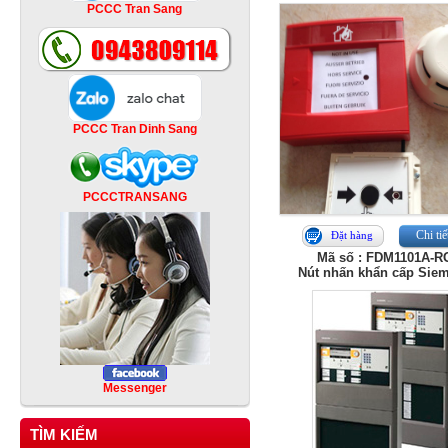
PCCC Tran Sang
PCCC Tran Dinh Sang
PCCCTRANSANG
Chi tiế
Đặt hàng
Mã số : FDM1101A-R
Nút nhấn khẩn cấp Sie
Messenger
TÌM KIẾM