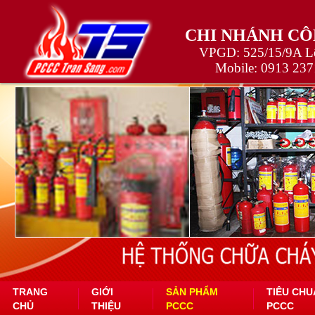
CHI NHÁNH CÔ
VPGD: 525/15/9A Lê
Mobile:
0913 237
TRANG
GIỚI
SẢN PHẨM
TIÊU CHU
CHỦ
THIỆU
PCCC
PCCC