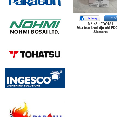
Chi tiế
Đặt hàng
Mã số : FDO181
Đầu báo khói địa chỉ FD
Siemens