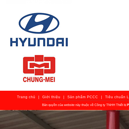
Trang chủ
|
Giới thiệu
|
Sản phẩm PCCC
|
Tiêu chuẩn 
Bản quyền của website này thuộc về Công ty TNHH Thiết bị
P