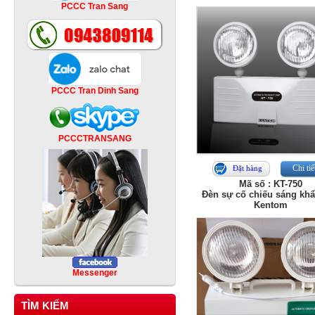
PCCC Tran Sang
PCCC Tran Dinh Sang
PCCCTRANSANG
Chi tiế
Đặt hàng
Mã số : KT-750
Đèn sự cố chiếu sáng kh
Kentom
Messenger
TÌM KIẾM