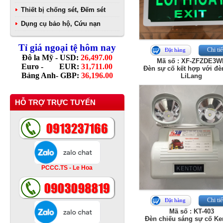
Thiết bị chống sét, Đếm sét
Dụng cụ bảo hộ, Cứu nạn
Tỉ giá ngoại tệ hôm nay
Chi tiế
Đặt hàng
Đô la Mỹ - USD:
26,497.00
Mã số : XF-ZFZDE3W
Euro - EUR:
31,711.00
Đèn sự cố kết hợp với đè
Bảng Anh- GBP:
36,196.00
LiLang
HỖ TRỢ TRỰC TUYẾN
PCCC.TS - Le Hoa
Chi tiế
Đặt hàng
Mã số : KT-403
Đèn chiếu sáng sự cố K