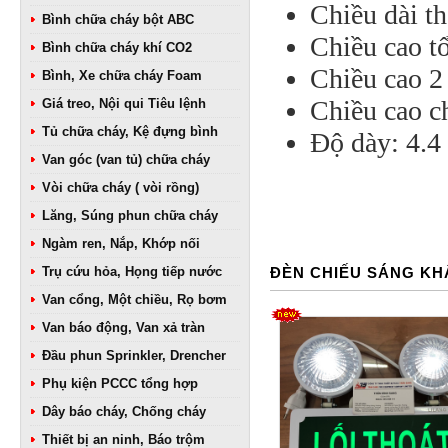
Chiều dài t
Bình chữa cháy bột ABC
Chiều cao t
Bình chữa cháy khí CO2
Chiều cao 2
Bình, Xe chữa cháy Foam
Chiều cao c
Giá treo, Nội qui Tiêu lệnh
Tủ chữa cháy, Kệ đựng bình
Độ dày: 4.4
Van góc (van tủ) chữa cháy
Vòi chữa cháy ( vòi rồng)
Lăng, Súng phun chữa cháy
Ngàm ren, Nắp, Khớp nối
Trụ cứu hỏa, Họng tiếp nước
ĐÈN CHIẾU SÁNG KH
Van cổng, Một chiều, Rọ bơm
Van báo động, Van xả tràn
Đầu phun Sprinkler, Drencher
Phụ kiện PCCC tổng hợp
Dây báo cháy, Chống cháy
Thiết bị an ninh, Báo trộm