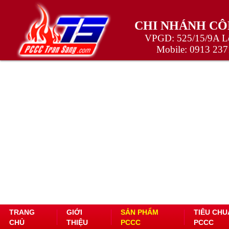
CHI NHÁNH CÔ
VPGD: 525/15/9A Lê
Mobile:
0913 237
TRANG
GIỚI
SẢN PHẨM
TIÊU CHU
CHỦ
THIỆU
PCCC
PCCC