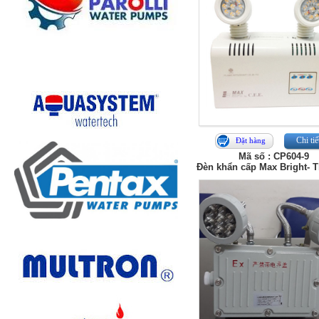
Chi tiế
Đặt hàng
Mã số : CP604-9
Đèn khẩn cấp Max Bright- T