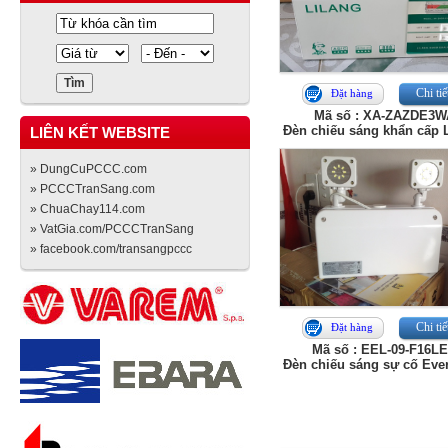
Chi tiế
Đặt hàng
Mã số : XA-ZAZDE3
Đèn chiếu sáng khẩn cấp 
LIÊN KẾT WEBSITE
» DungCuPCCC.com
» PCCCTranSang.com
» ChuaChay114.com
» VatGia.com/PCCCTranSang
» facebook.com/transangpccc
Chi tiế
Đặt hàng
Mã số : EEL-09-F16L
Đèn chiếu sáng sự cố Ever