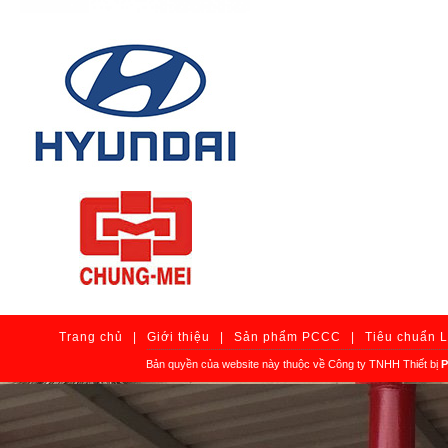
Trang chủ
|
Giới thiệu
|
Sản phẩm PCCC
|
Tiêu chuẩn 
Bản quyền của website này thuộc về Công ty TNHH Thiết bị
P